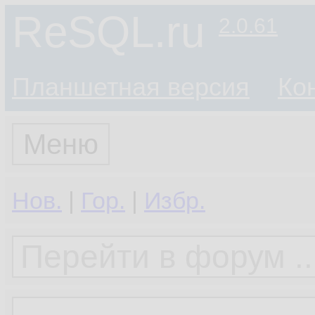
ReSQL.ru
2.0.61
Планшетная версия
Ко
Меню
Нов.
|
Гор.
|
Избр.