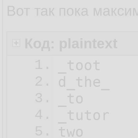
Вот так пока макси
Код: plaintext
_toot

1.
d_the_

2.
_to

3.
_tutor

4.
two

5.