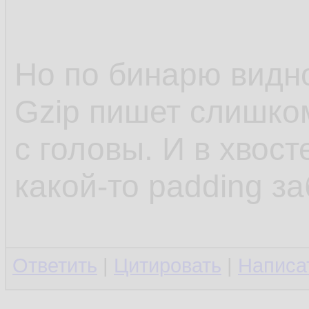
11.
12.
Но по бинарю видн
13.
Gzip пишет слишко
14.
с головы. И в хвост
какой-то padding з
Ответить
|
Цитировать
|
Написа