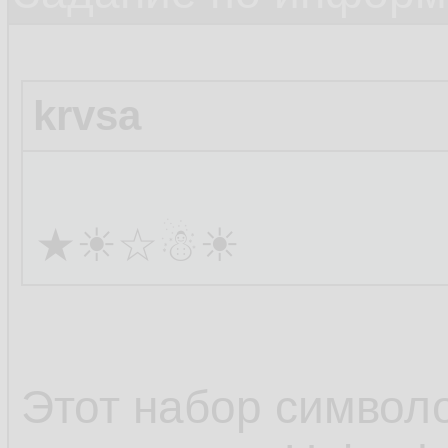
krvsa
★☀☆☃☀
Этот набор символ