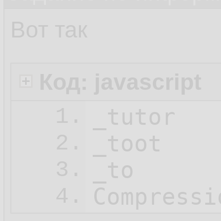
Вот так
Код: javascript
_tutor

1.
_toot

2.
_to

3.
Compressi
4.