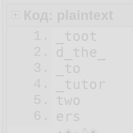
Код: plaintext
_toot

1.
d_the_

2.
_to

3.
_tutor

4.
two

5.
ers

6.
★☀☆☃☀