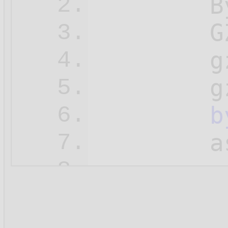
        B
2.
        G
3.
        g
4.
        g
5.
b
6.
        a
7.
        a
8.
        a
9.
10.