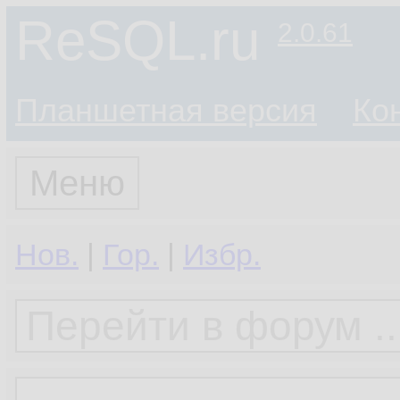
ReSQL.ru
2.0.61
Планшетная версия
Ко
Меню
Нов.
|
Гор.
|
Избр.