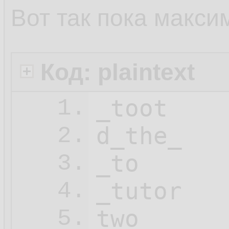
Вот так пока макси
Код: plaintext
_toot

1.
d_the_

2.
_to

3.
_tutor

4.
two

5.