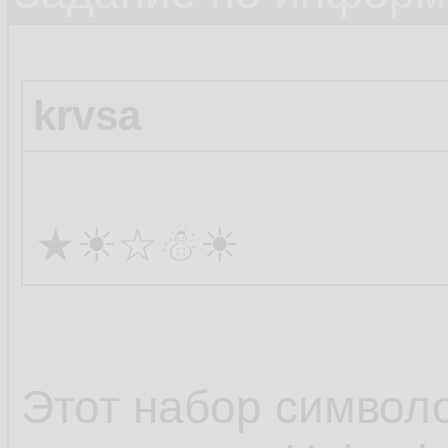
krvsa
★☀☆☃☀
Этот набор символ