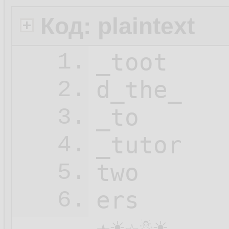
Код: plaintext
_toot

1.
d_the_

2.
_to

3.
_tutor

4.
two

5.
ers

6.
★☀☆☃☀