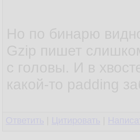
11.
12.
Но по бинарю видн
13.
Gzip пишет слишко
14.
с головы. И в хвост
какой-то padding з
Ответить
|
Цитировать
|
Написа