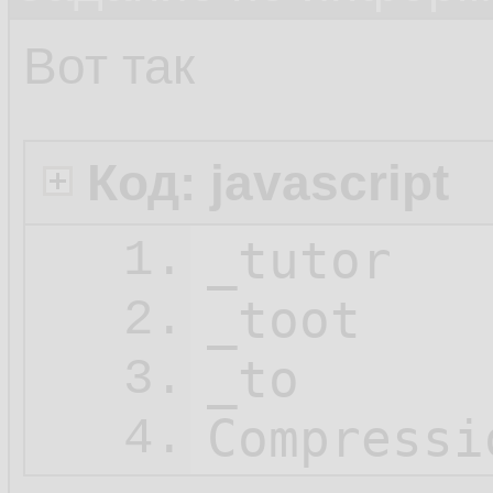
Вот так
Код: javascript
_tutor

1.
_toot

2.
_to

3.
Compressi
4.