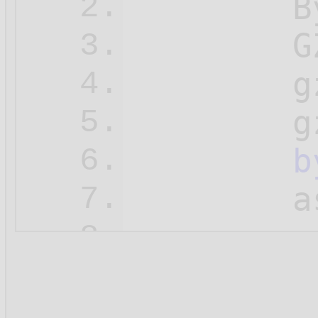
        B
2.
        G
3.
        g
4.
        g
5.
b
6.
        a
7.
        a
8.
        a
9.
10.