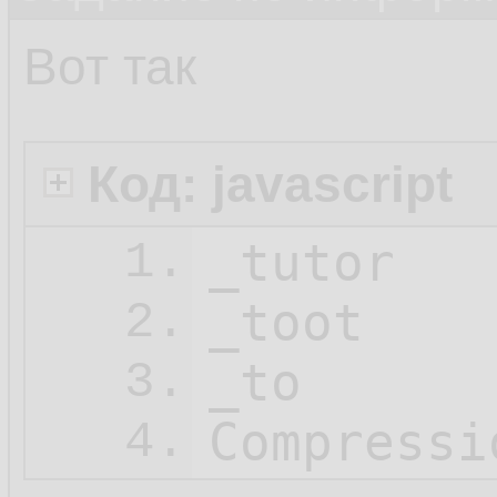
Вот так
Код: javascript
_tutor

1.
_toot

2.
_to

3.
Compressi
4.