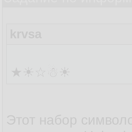
krvsa
★☀☆☃☀
Этот набор символ