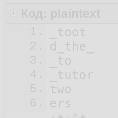
Код: plaintext
_toot

1.
d_the_

2.
_to

3.
_tutor

4.
two

5.
ers

6.
★☀☆☃☀