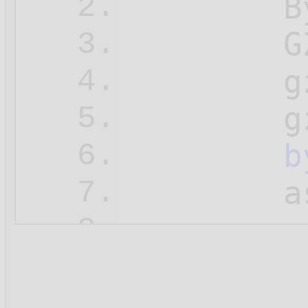
        B
2.
        G
3.
        g
4.
        g
5.
b
6.
        a
7.
        a
8.
        a
9.
10.