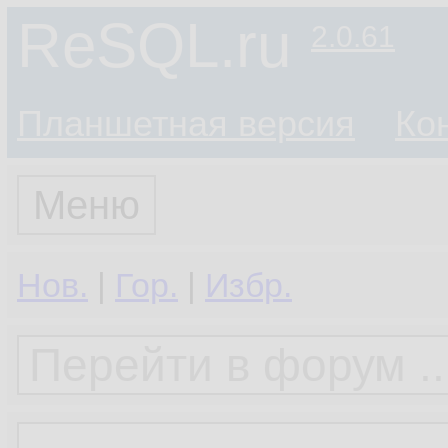
ReSQL.ru
2.0.61
Планшетная версия
Ко
Меню
Нов.
|
Гор.
|
Избр.