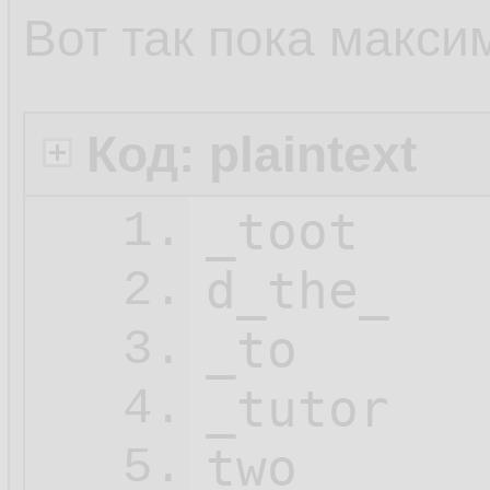
Вот так пока макси
Код: plaintext
_toot

1.
d_the_

2.
_to

3.
_tutor

4.
two

5.