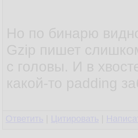
11.
12.
Но по бинарю видн
13.
Gzip пишет слишко
14.
с головы. И в хвост
какой-то padding з
Ответить
|
Цитировать
|
Написа