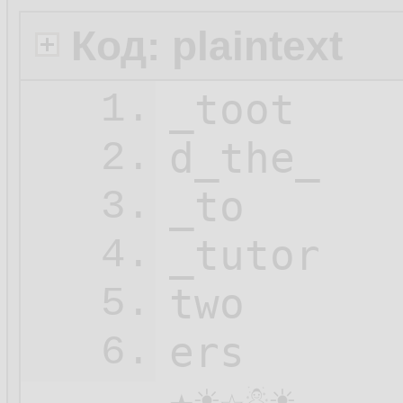
Код: plaintext
_toot

1.
d_the_

2.
_to

3.
_tutor

4.
two

5.
ers

6.
★☀☆☃☀