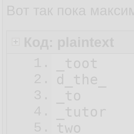
Вот так пока макси
Код: plaintext
_toot

1.
d_the_

2.
_to

3.
_tutor

4.
two

5.