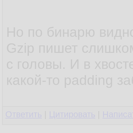
11.
12.
Но по бинарю видн
13.
Gzip пишет слишко
14.
с головы. И в хвост
какой-то padding з
Ответить
|
Цитировать
|
Написа