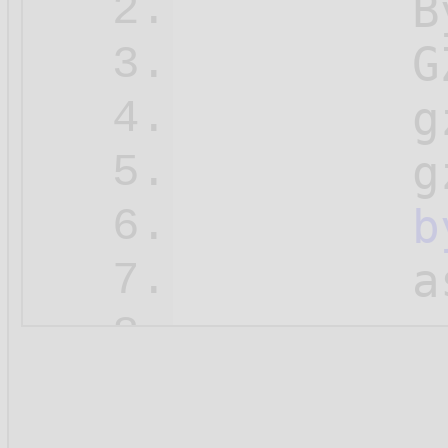
        B
2.
        G
3.
        g
4.
        g
5.
b
6.
        a
7.
        a
8.
        a
9.
10.