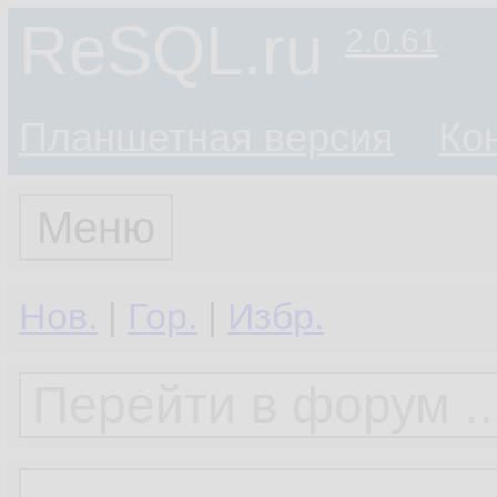
ReSQL.ru
2.0.61
Планшетная версия
Ко
Меню
Нов.
|
Гор.
|
Избр.