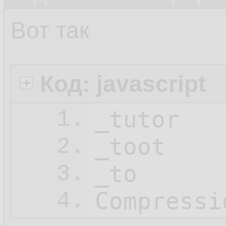
Вот так
Код: javascript
_tutor

1.
_toot

2.
_to

3.
Compressi
4.