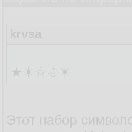
krvsa
★☀☆☃☀
Этот набор символ