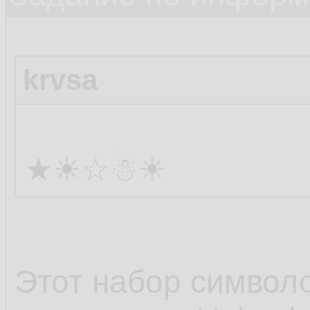
krvsa
★☀☆☃☀
Этот набор символ