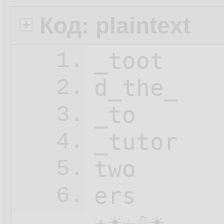
Код: plaintext
_toot

1.
d_the_

2.
_to

3.
_tutor

4.
two

5.
ers

6.
★☀☆☃☀