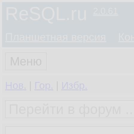
ReSQL.ru
2.0.61
Планшетная версия
Ко
Меню
Нов.
|
Гор.
|
Избр.