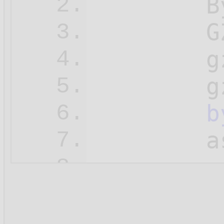
        B
2.
        G
3.
        g
4.
        g
5.
b
6.
        a
7.
        a
8.
        a
9.
10.