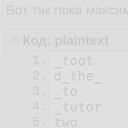
Вот так пока макси
Код: plaintext
_toot

1.
d_the_

2.
_to

3.
_tutor

4.
two

5.