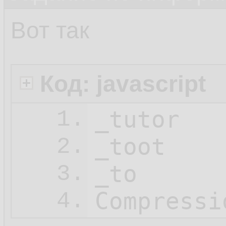
Вот так
Код: javascript
_tutor

1.
_toot

2.
_to

3.
Compressi
4.