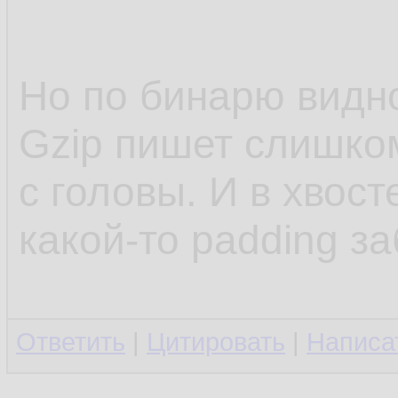
11.
12.
Но по бинарю видн
13.
Gzip пишет слишко
14.
с головы. И в хвост
какой-то padding з
Ответить
|
Цитировать
|
Написа