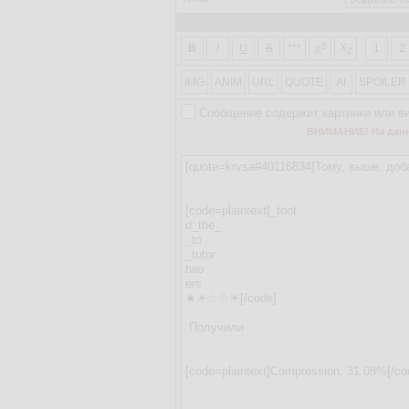
2
X
B
I
U
S
***
1
2
X
2
IMG
ANIM
URL
QUOTE
AI
SPOILER
Сообщение содержит картинки или в
ВНИМАНИЕ! На данно