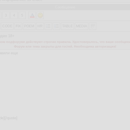
Сообщение
3
4
5
CODE
FIX
POEM
HR
TABLE
MEDIA
идео 18+
м подфоруме действуют строгие правила. Удостоверьтесь, что ваше сообщени
Форум или тема закрыты для гостей. Необходима авторизация!