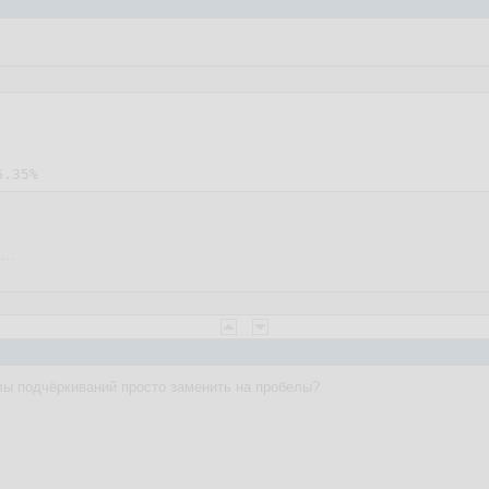
6.35
..
лы подчёркиваний просто заменить на пробелы?