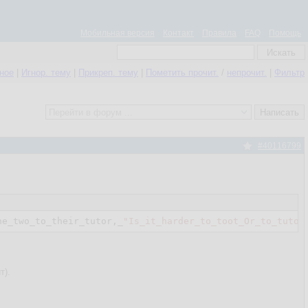
Мобильная версия
Контакт
Правила
FAQ
Помощь
нное
|
Игнор. тему
|
Прикреп. тему
|
Пометить прочит.
/
непрочит.
|
Фильтр
#40116799
he_two_to_their_tutor,_
"Is_it_harder_to_toot_Or_to_tutor
т).