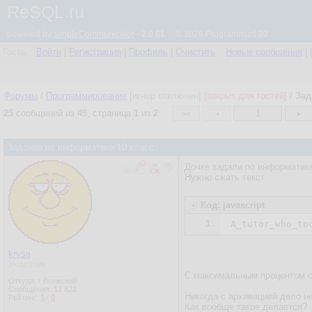
ReSQL.ru
powered by
simpleCommunicator
- 2.0.61 © 2026 Programmizd 02
Гость
Войти
|
Регистрация
|
Профиль
|
Очистить
Новые сообщения
|
Форумы
/
Программирование
[игнор отключен]
[закрыт для гостей]
/
Зад
25
сообщений из
49
, страница
1
из
2
1
Задание по информатике 10 класс
Дочке задали по информатике 
Нужно сжать текст
Код: javascript
1.
A_tutor_who_to
krvsa
Участник
С максимальным процентом сж
Откуда: г Волжский
Сообщения:
13 823
Никогда с архивацией дело н
Рейтинг:
1
/
0
Как вообще такое делается?