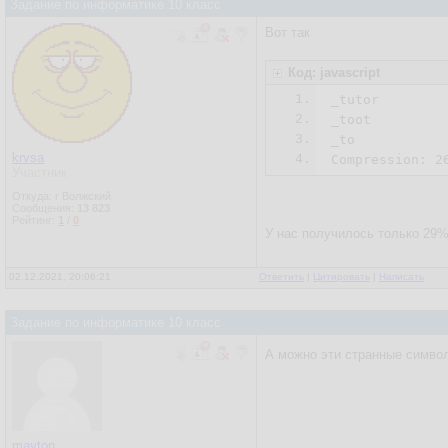
Задание по информатике 10 класс
Вот так
Код: javascript
1.
_tutor

2.
_toot

3.
_to

krvsa
4.
Compression: 
2
Участник
Откуда: г Волжский
Сообщения:
13 823
Рейтинг:
1
/
0
У нас получилось только 29%.
02.12.2021, 20:06:21
Ответить
|
Цитировать
|
Написать
Задание по информатике 10 класс
А можно эти странные симво
mayton