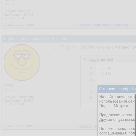
Участник
Откуда: loopback
Сообщения:
53 422
Рейтинг:
2
/
0
02.12.2021, 20:13:05
Ответить
|
Цитировать
|
Написать
Задание по информатике 10 класс
Вот так пока максимально по
Код: plaintext
1.
_toot

2.
d_the_

3.
_to

krvsa
4.
_tutor

Согласие на обрабо
Участник
5.
two

На сайте осуществл
Откуда: г Волжский
6.
ers

Сообщения:
13 823
использования сай
Compression: 2
Рейтинг:
1
/
0
Яндекс.Метрика.
Продолжая использо
Другие опции вы м
02.12.2021, 20:15:58
Ответить
|
Цитировать
|
Написать
По нижеприведенны
соглашением и пол