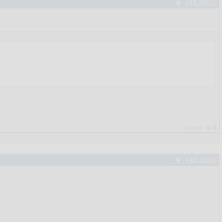
#40116823
Рейтинг:
0
/
0
#40116824