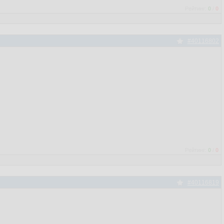
Рейтинг:
0
/
0
#40116802
Рейтинг:
0
/
0
#40116819