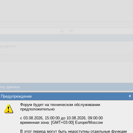
лучается
тку данных
яется обработка файлов cookie, необходимых для работы сайта, а такж
x
Предупреждение
та и улучшения предоставляемых сервисов с использованием метричес
9.73%
Форум будет на техническом обслуживании
предположительно
вать сайт, вы даёте согласие на обработку файлов cookie, необходимы
ожете выбрать по своему усмотрению.
с 03.08.2026, 15:00:00 до 10.08.2026, 09:00:00
временная зона: [GMT+03:00] Europe/Moscow
м ссылкам мы можете ознакомиться с действующим на сайте пользова
итикой конфиденциальности.
В этот период могут быть недоступны отдельные функции