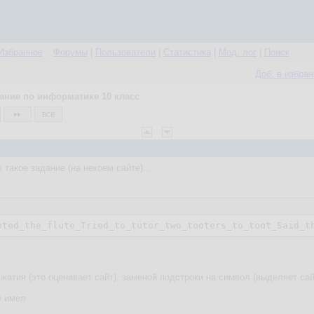
Избранное
Форумы
|
Пользователи
|
Статистика
|
Мод. лог
|
Поиск
Доб. в избра
ание по информатике 10 класс
все
такое задание (на некоем сайте)...
oted_the_flute_Tried_to_tutor_two_tooters_to_toot_Said_t
атия (это оценивает сайт), заменой подстроки на символ (выделяет сай
е имел