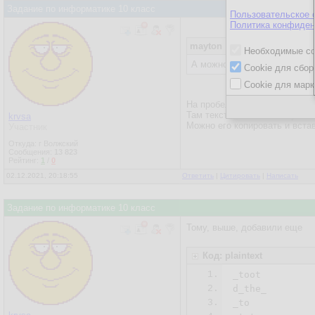
Задание по информатике 10 класс
Пользовательское 
Политика конфиден
mayton
Необходимые co
А можно эти странные симв
Cookie для сбор
Cookie для марк
На пробелы не получится...
Там текст менять самому нел
krvsa
Можно его копировать и встав
Участник
Откуда: г Волжский
Сообщения:
13 823
Рейтинг:
1
/
0
02.12.2021, 20:18:55
Ответить
|
Цитировать
|
Написать
Задание по информатике 10 класс
Тому, выше, добавили еще
Код: plaintext
1.
_toot

2.
d_the_

3.
_to
