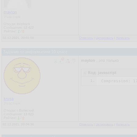
mayton
Участник
Откуда: loopback
Сообщения:
53 422
Рейтинг:
2
/
0
02.12.2021, 20:01:59
Ответить
|
Цитировать
|
Написать
Задание по информатике 10 класс
mayton
, это только
Код: javascript
1.
Compression: 
1
krvsa
Участник
Откуда: г Волжский
Сообщения:
13 823
Рейтинг:
1
/
0
02.12.2021, 20:04:36
Ответить
|
Цитировать
|
Написать