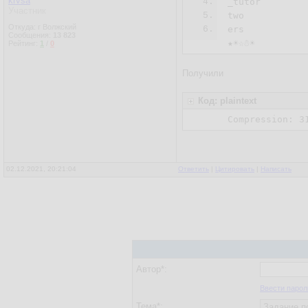
krvsa
4.
_tutor

Участник
5.
two

Откуда: г Волжский
6.
ers

Сообщения:
13 823
★☀☆☃☀
Рейтинг:
1
/
0
Получили
Код: plaintext
Compression: 3
02.12.2021, 20:21:04
Ответить
|
Цитировать
|
Написать
Автор*:
Ввести парол
Тема*: