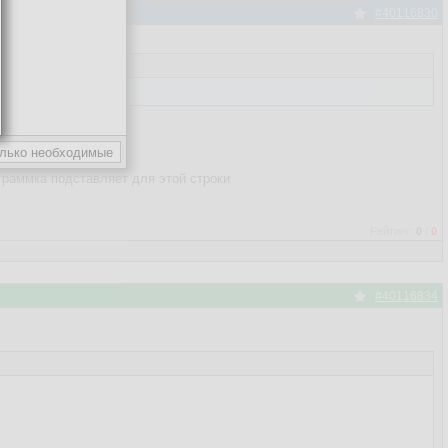
#40116830
ограммка подставляет для этой строки
Рейтинг:
0
/
0
#40116834