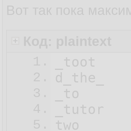
Вот так пока макси
Код: plaintext
_toot

1.
d_the_

2.
_to

3.
_tutor

4.
two

5.