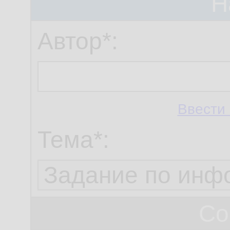
Н
Автор*:
Ввести 
Тема*:
Со