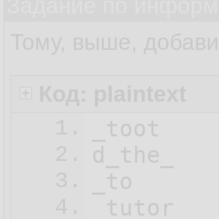
Задание по информ
Тому, выше, добав
Код: plaintext
_toot

1.
d_the_

2.
_to

3.
_tutor

4.