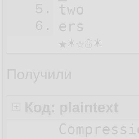
two

5.
ers

6.
★☀☆☃☀
Получили
Код: plaintext
Compressi