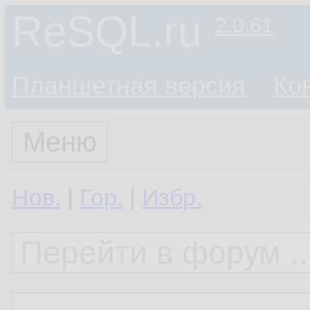
ReSQL.ru
2.0.61
Планшетная версия
Ко
Меню
Нов.
|
Гор.
|
Избр.