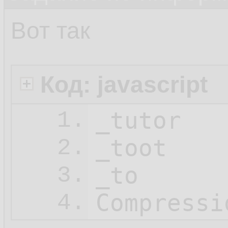
Вот так
Код: javascript
_tutor

1.
_toot

2.
_to

3.
Compressi
4.