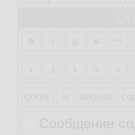
Со
B
I
U
S
***
1
2
3
4
5
QUOTE
AI
SPOILER
CO
Сообщение со