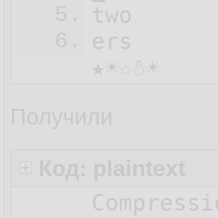
two

5.
ers

6.
★☀☆☃☀
Получили
Код: plaintext
Compressi