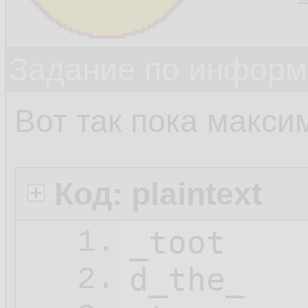
Задание по информ
Вот так пока макси
Код: plaintext
_toot

1.
d_the_

2.