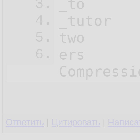
_to

3.
_tutor

4.
two

5.
ers

6.
Compressi
Ответить
|
Цитировать
|
Написа