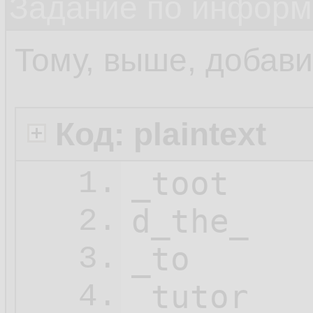
Задание по информ
Тому, выше, добав
Код: plaintext
_toot

1.
d_the_

2.
_to

3.
_tutor

4.