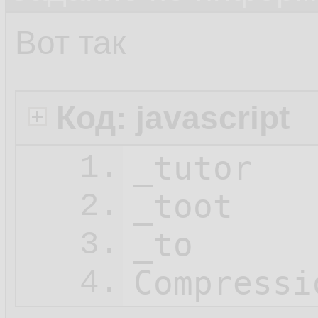
Вот так
Код: javascript
_tutor

1.
_toot

2.
_to

3.
Compressi
4.