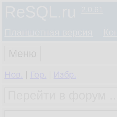
ReSQL.ru
2.0.61
Планшетная версия
Ко
Меню
Нов.
|
Гор.
|
Избр.