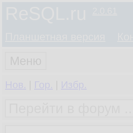
ReSQL.ru
2.0.61
Планшетная версия
Ко
Меню
Нов.
|
Гор.
|
Избр.