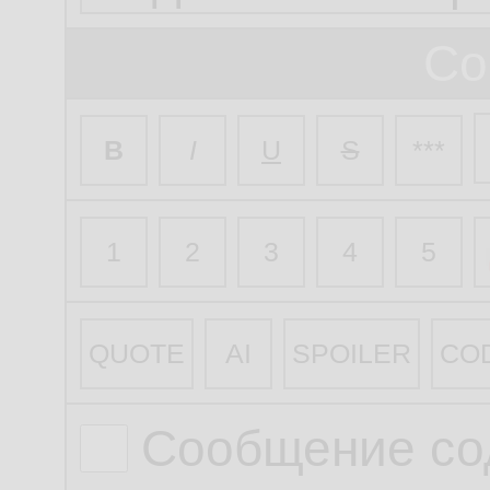
Со
B
I
U
S
***
1
2
3
4
5
QUOTE
AI
SPOILER
CO
Сообщение со