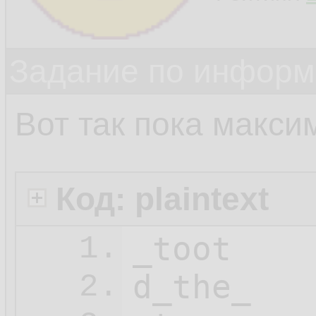
Задание по информ
Вот так пока макси
Код: plaintext
_toot

1.
d_the_

2.