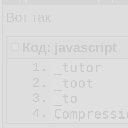
Вот так
Код: javascript
_tutor

1.
_toot

2.
_to

3.
Compressi
4.