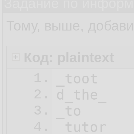
Задание по информ
Тому, выше, добав
Код: plaintext
_toot

1.
d_the_

2.
_to

3.
_tutor

4.