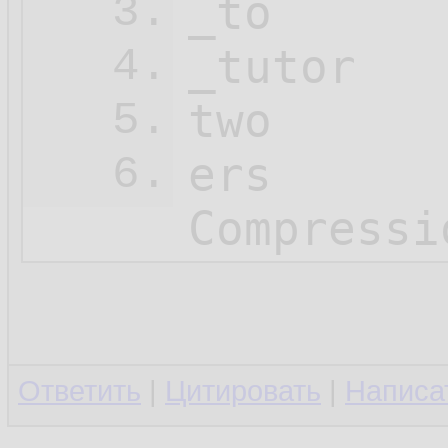
_to

3.
_tutor

4.
two

5.
ers

6.
Compressi
Ответить
|
Цитировать
|
Написа