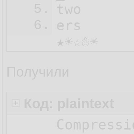
two

5.
ers

6.
★☀☆☃☀
Получили
Код: plaintext
Compressi