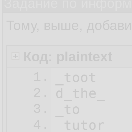
Задание по информ
Тому, выше, добав
Код: plaintext
_toot

1.
d_the_

2.
_to

3.
_tutor

4.