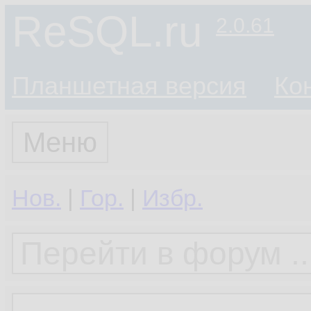
ReSQL.ru
2.0.61
Планшетная версия
Ко
Меню
Нов.
|
Гор.
|
Избр.