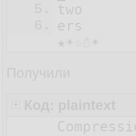
two

5.
ers

6.
★☀☆☃☀
Получили
Код: plaintext
Compressi