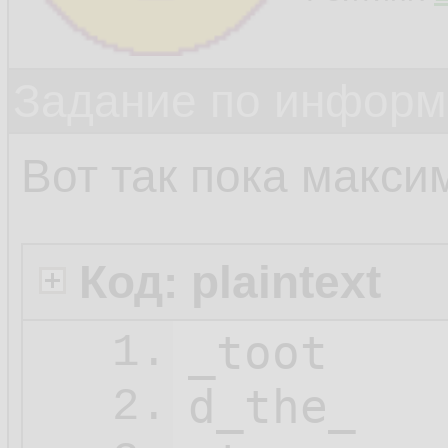
Задание по информ
Вот так пока макси
Код: plaintext
_toot

1.
d_the_

2.