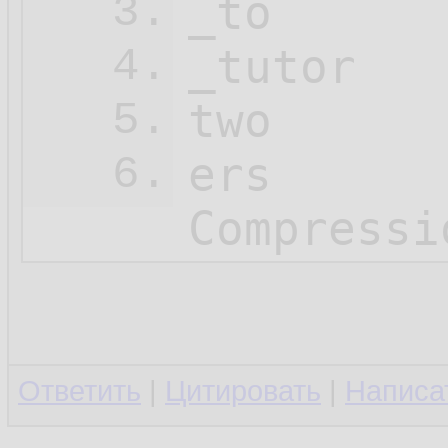
_to

3.
_tutor

4.
two

5.
ers

6.
Compressi
Ответить
|
Цитировать
|
Написа