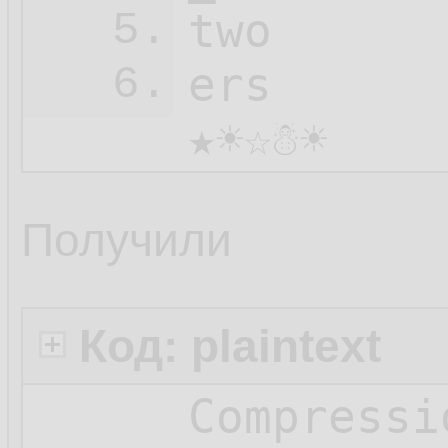
two

5.
ers

6.
★☀☆☃☀
Получили
Код: plaintext
Compressi