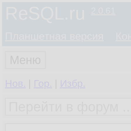
ReSQL.ru
2.0.61
Планшетная версия
Ко
Меню
Нов.
|
Гор.
|
Избр.