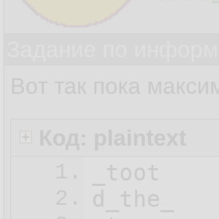
Задание по информ
Вот так пока макси
Код: plaintext
_toot

1.
d_the_

2.