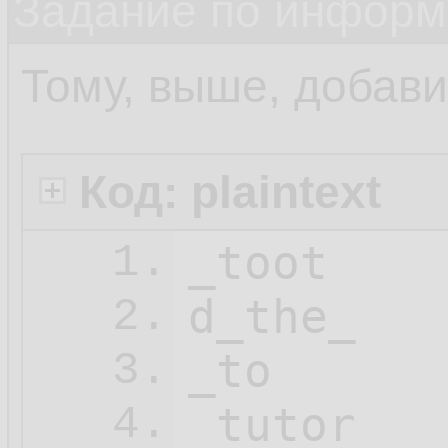
Задание по информ
Тому, выше, добав
Код: plaintext
_toot

1.
d_the_

2.
_to

3.
_tutor

4.