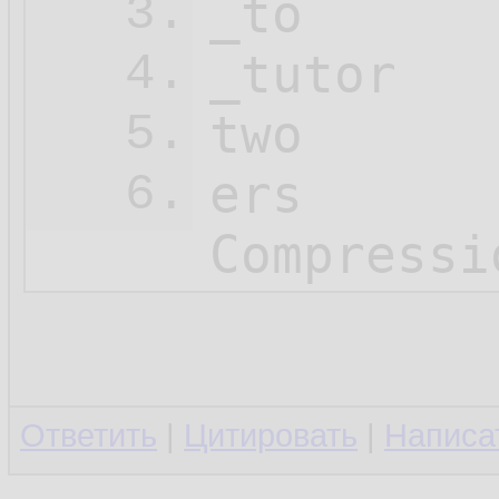
_to

3.
_tutor

4.
two

5.
ers

6.
Compressi
Ответить
|
Цитировать
|
Написа