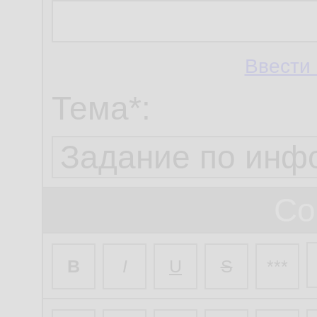
Ввести 
Тема*:
Со
B
I
U
S
***