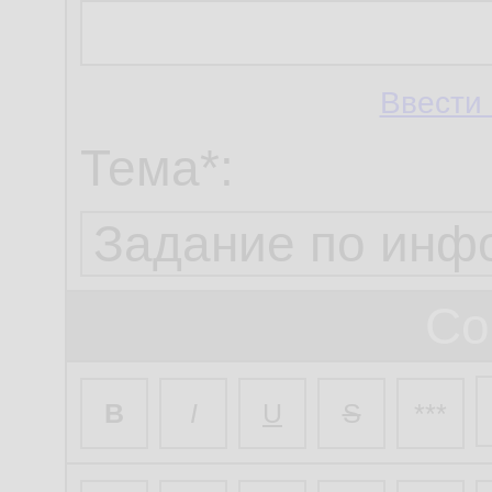
Ввести 
Тема*:
Со
B
I
U
S
***