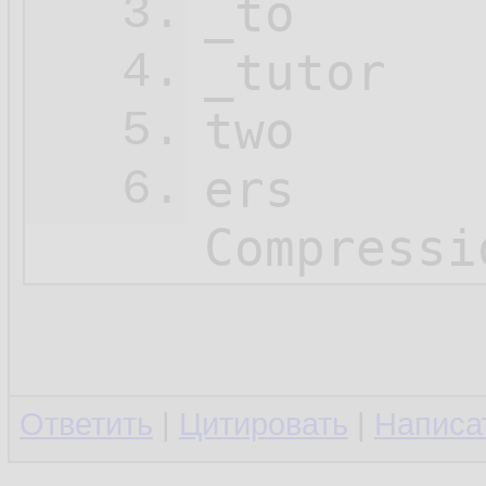
_to

3.
_tutor

4.
two

5.
ers

6.
Compressi
Ответить
|
Цитировать
|
Написа