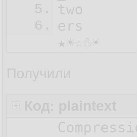
two

5.
ers

6.
★☀☆☃☀
Получили
Код: plaintext
Compressi