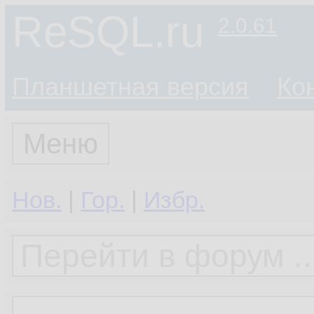
ReSQL.ru
2.0.61
Планшетная версия
Ко
Меню
Нов.
|
Гор.
|
Избр.