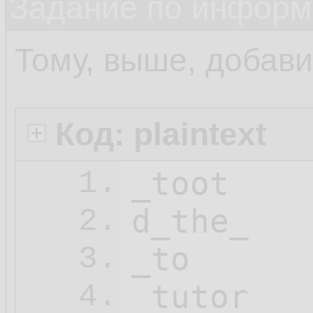
Задание по информ
Тому, выше, добав
Код: plaintext
_toot

1.
d_the_

2.
_to

3.
_tutor

4.