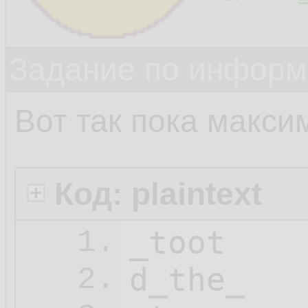
Задание по информ
Вот так пока макси
Код: plaintext
_toot

1.
d_the_

2.