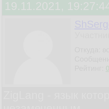
19.11.2021, 19:27:4
ShSerg
Участни
Откуда: ʚ
Сообщен
Рейтинг:
ZigLang - язык кот
незамеченным