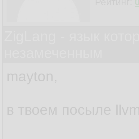
Рейтинг:
ZigLang - язык кот
незамеченным
mayton,
в твоем посыле llv