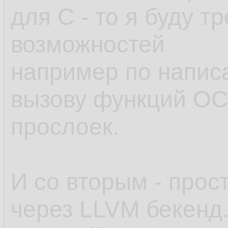
для С - то я буду т
возможностей
например по напис
вызову функций ОС
прослоек.
И со вторым - прос
через LLVM бекенд