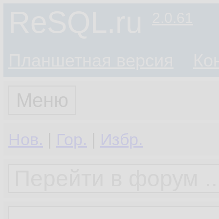
ReSQL.ru
2.0.61
Планшетная версия
Ко
Меню
Нов.
|
Гор.
|
Избр.