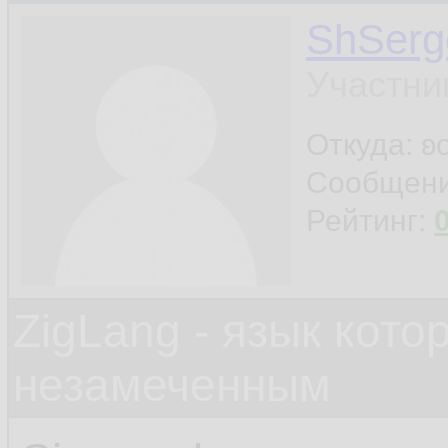
ShSerg
Участни
Откуда: ʚ
Сообщен
Рейтинг:
ZigLang - язык кот
незамеченным