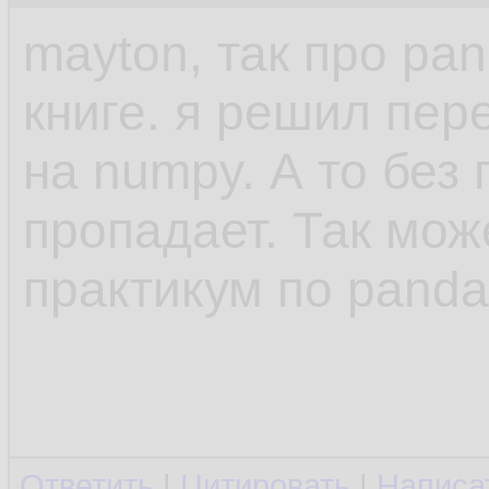
mayton, так про pa
книге. я решил пер
на numpy. А то без
пропадает. Так мож
практикум по panda
Ответить
|
Цитировать
|
Написа