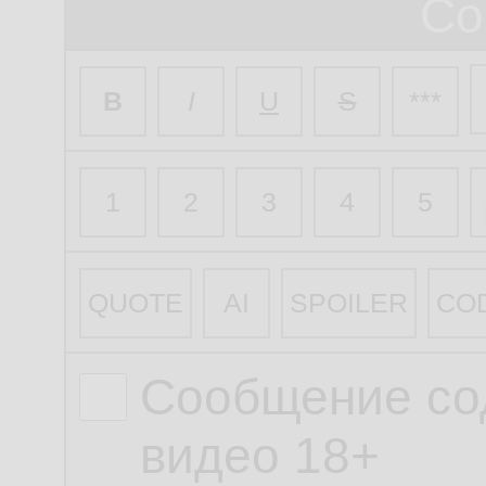
Со
B
I
U
S
***
1
2
3
4
5
QUOTE
AI
SPOILER
CO
Сообщение со
видео 18+