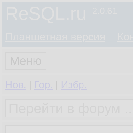
ReSQL.ru
2.0.61
Планшетная версия
Ко
Меню
Нов.
|
Гор.
|
Избр.