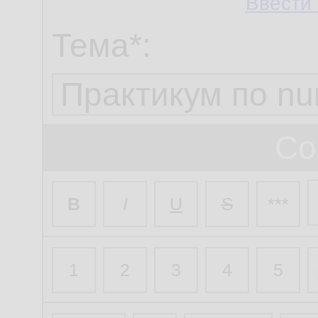
Ввести 
Тема*:
Со
B
I
U
S
***
1
2
3
4
5