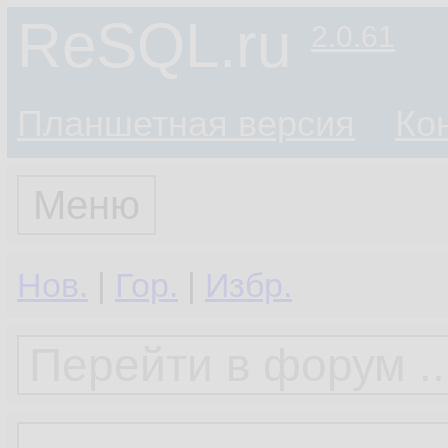
ReSQL.ru
2.0.61
Планшетная версия
Ко
Меню
Нов.
|
Гор.
|
Избр.