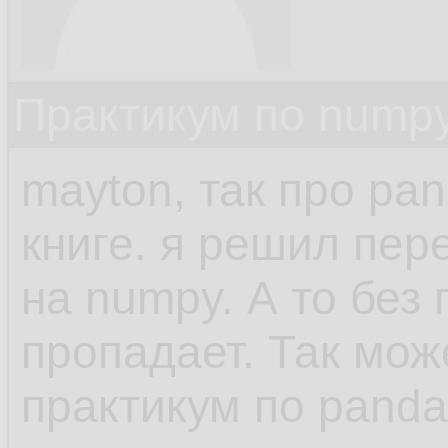
Практикум по nump
mayton, так про pa
книге. я решил пер
на numpy. А то без
пропадает. Так мож
практикум по panda