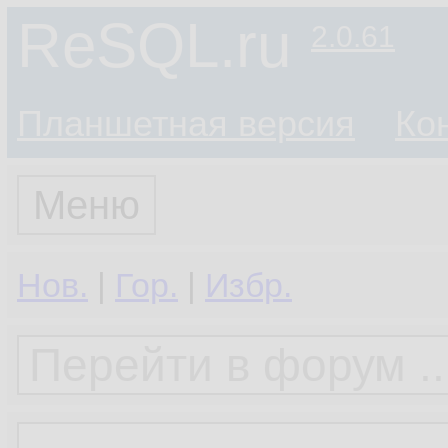
ReSQL.ru
2.0.61
Планшетная версия
Ко
Меню
Нов.
|
Гор.
|
Избр.