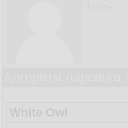
39.
Гость
40.
         
41.
        }
42.
    }

43.
Алгоритм парсинга 
44.
White Owl