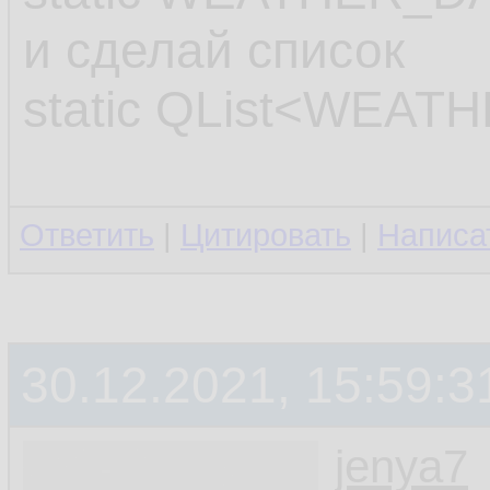
31.
и сделай список
32.
static QList<WEAT
         
33.
         
34.
Ответить
|
Цитировать
|
Написа
35.
         
36.
30.12.2021, 15:59:3
37.
38.
jenya7