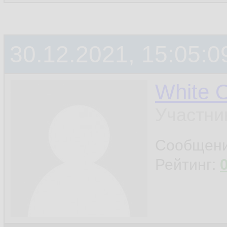
          
14.
15.
30.12.2021, 15:05:0
         
16.
17.
White 
18.
Участни
         
19.
Сообщен
Рейтинг:
20.
         
21.
22.