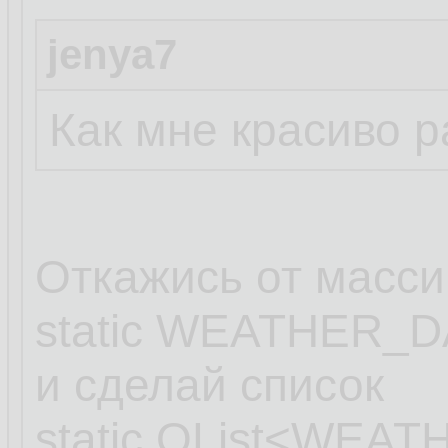
jenya7
Как мне красиво 
Откажись от масси
static WEATHER_DA
и сделай список
static QList<WEAT