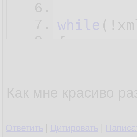
6.
while
(!xm
7.
{

8.
        t
9.
10.
i
11.
Как мне красиво ра
        {

12.
13.
Ответить
|
Цитировать
|
Написа