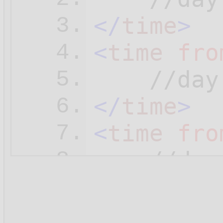
</
time
>
3.
<
time
fro
4.
5.
</
time
>
6.
<
time
fro
7.
8.
</
time
>
9.
<
time
fro
10.