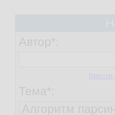
Н
Автор*:
Ввести 
Тема*: