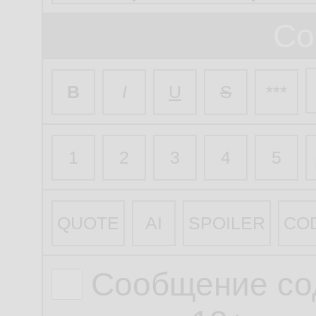
Со
B
I
U
S
***
1
2
3
4
5
QUOTE
AI
SPOILER
CO
Сообщение со