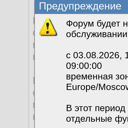
Предупреждение
Продолжая использо
Форум будет н
согласие на обрабо
обслуживании
необходимых для р
с 03.08.2026, 
вы можете выбрать
09:00:00
временная зон
По нижеприведенн
Europe/Mosco
ознакомиться с де
пользовательским 
В этот период
конфиденциальност
отдельные фу