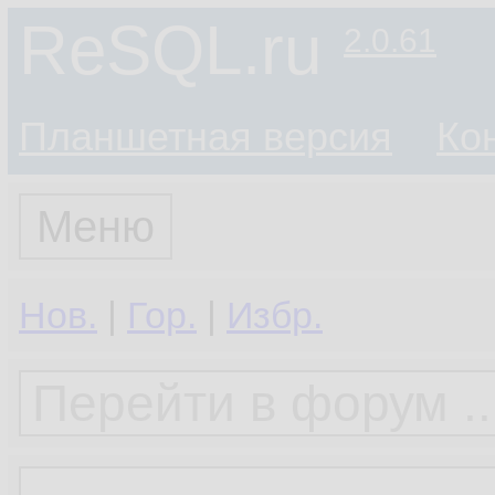
ReSQL.ru
2.0.61
Планшетная версия
Ко
Меню
Нов.
|
Гор.
|
Избр.