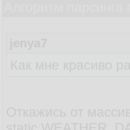
Алгоритм парсинга 
23.
24.
jenya7
25.
         
26.
Как мне красиво р
27.
         
28.
29.
Откажись от масси
         
30.
static WEATHER_DAY