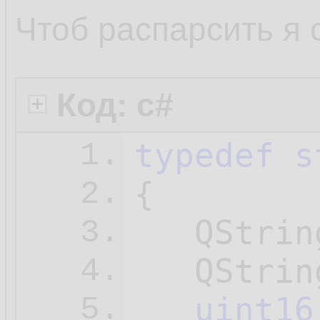
11.
Чтоб распарсить я 
</
time
>
12.
<
time
fro
13.
Код: c#
14.
typedef
s
1.
</
time
>
15.
{

2.
<
time
fro
16.
   QStrin
3.
17.
   QStrin
4.
</
time
>
18.
uint16
5.