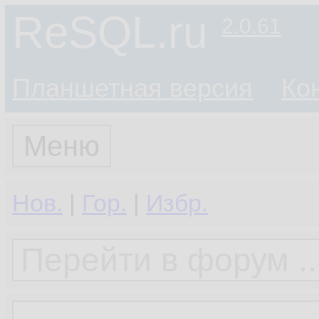
ReSQL.ru
2.0.61
Планшетная версия
Ко
Меню
Нов.
|
Гор.
|
Избр.