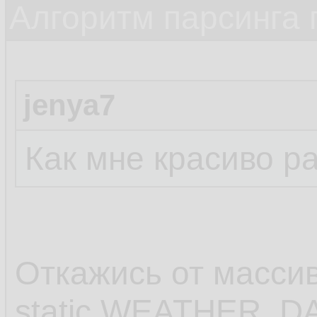
Алгоритм парсинга 
23.
24.
jenya7
25.
         
26.
Как мне красиво р
27.
         
28.
29.
Откажись от масси
         
30.
static WEATHER_DAY