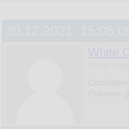
          
14.
15.
30.12.2021, 15:05:0
         
16.
17.
White 
18.
Участни
         
19.
Сообщен
Рейтинг:
20.
         
21.
22.