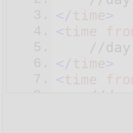
</
time
>
3.
<
time
fro
4.
5.
</
time
>
6.
<
time
fro
7.
8.
</
time
>
9.
<
time
fro
10.