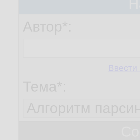
Н
Автор*:
Ввести 
Тема*:
Со