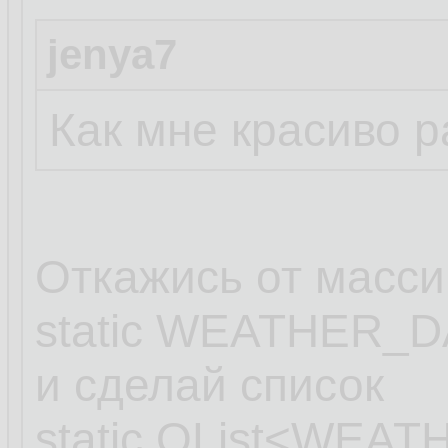
jenya7
Как мне красиво 
Откажись от масси
static WEATHER_DA
и сделай список
static QList<WEAT