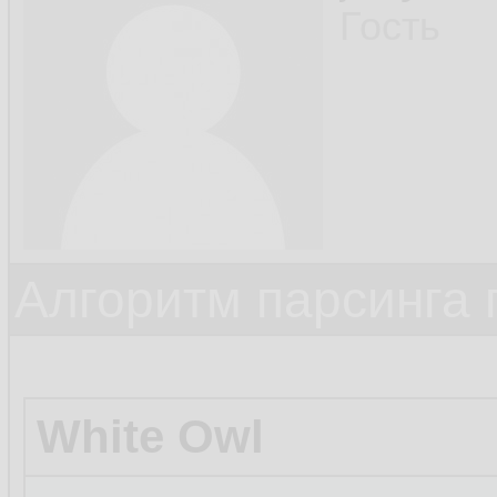
39.
Гость
40.
         
41.
        }
42.
    }

43.
Алгоритм парсинга 
44.
White Owl