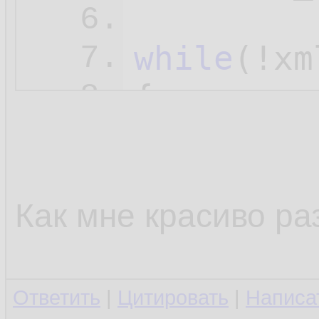
6.
while
(!xm
7.
{

8.
        t
9.
10.
i
11.
Как мне красиво ра
        {

12.
13.
Ответить
|
Цитировать
|
Написа