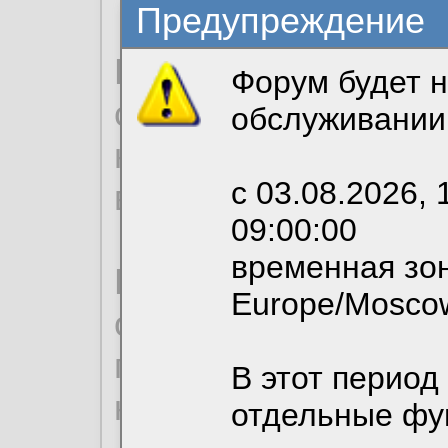
Предупреждение
Продолжая использо
Форум будет н
согласие на обрабо
обслуживании
необходимых для р
с 03.08.2026, 
вы можете выбрать
09:00:00
временная зон
По нижеприведенн
Europe/Mosco
ознакомиться с де
пользовательским 
В этот период
конфиденциальност
отдельные фу