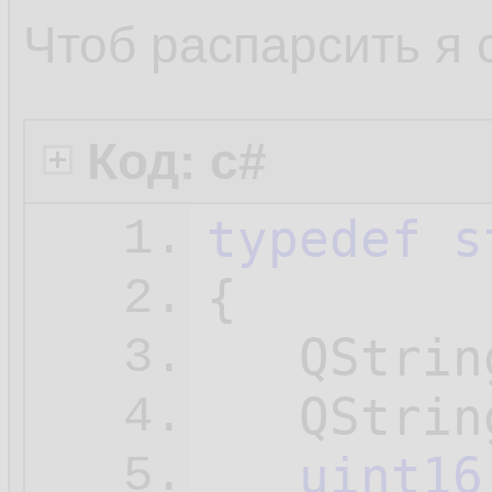
11.
Чтоб распарсить я 
</
time
>
12.
<
time
fro
13.
Код: c#
14.
typedef
s
1.
</
time
>
15.
{

2.
<
time
fro
16.
   QStrin
3.
17.
   QStrin
4.
</
time
>
18.
uint16
5.