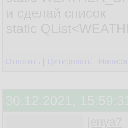
31.
и сделай список
32.
static QList<WEAT
         
33.
         
34.
Ответить
|
Цитировать
|
Написа
35.
         
36.
30.12.2021, 15:59:3
37.
38.
jenya7