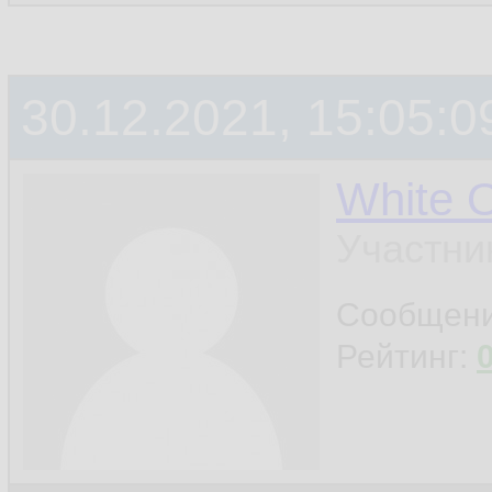
          
14.
15.
30.12.2021, 15:05:0
         
16.
17.
White 
18.
Участни
         
19.
Сообщен
Рейтинг:
20.
         
21.
22.