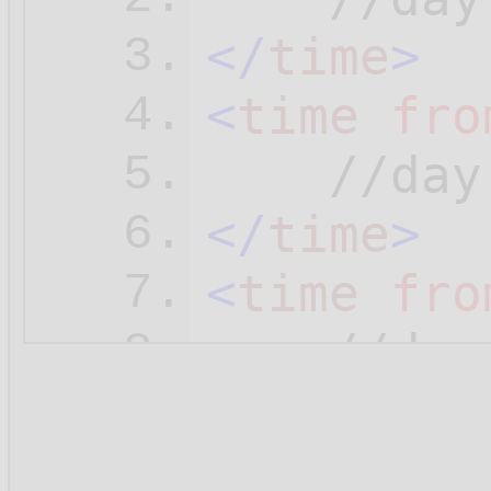
</
time
>
3.
<
time
fro
4.
5.
</
time
>
6.
<
time
fro
7.
8.
</
time
>
9.
<
time
fro
10.