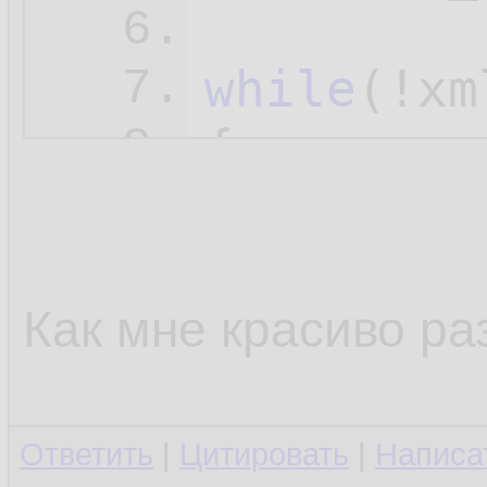
6.
while
(!xm
7.
{

8.
        t
9.
10.
i
11.
Как мне красиво ра
        {

12.
13.
Ответить
|
Цитировать
|
Написа