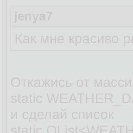
jenya7
Как мне красиво 
Откажись от масси
static WEATHER_DA
и сделай список
static QList<WEAT