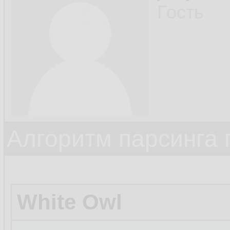
39.
Гость
40.
         
41.
        }
42.
    }

43.
Алгоритм парсинга 
44.
White Owl