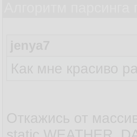
Алгоритм парсинга 
23.
24.
jenya7
25.
         
26.
Как мне красиво р
27.
         
28.
29.
Откажись от масси
         
30.
static WEATHER_DAY