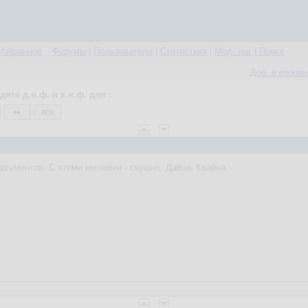
Избранное
Форумы
|
Пользователи
|
Статистика
|
Мод. лог
|
Поиск
Доб. в избра
дите д.н.ф. и к.н.ф. для :
все
аргументов. С этими мелкими - скушно. Даёшь Квайна.