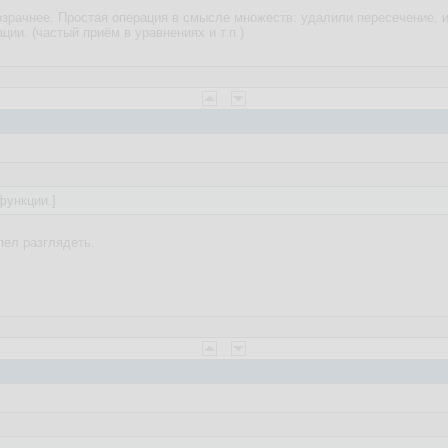
розрачнее. Простая операция в смысле множеств: удалили пересечение, и
ии. (частый приём в уравнениях и т.п.)
 функции.]
пел разглядеть.