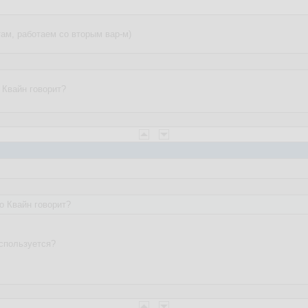
там, работаем со вторым вар-м)
 Квайн говорит?
о Квайн говорит?
используется?