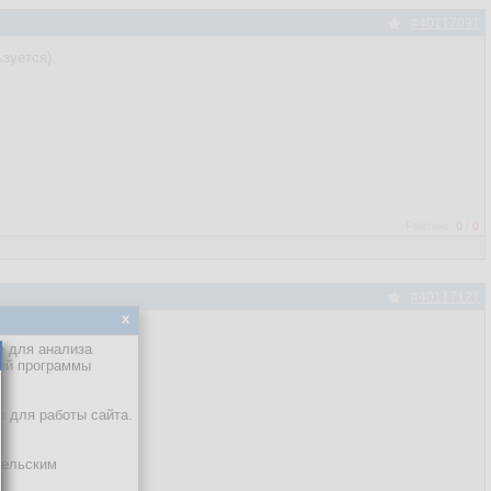
#40117091
зуется).
Рейтинг:
0
/
0
#40117121
x
е для анализа
кой программы
х для работы сайта.
тельским