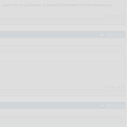
 сразу его же добавили, в результате множество не изменилось.
Рейтинг:
0
/
0
#40117177
Рейтинг:
0
/
0
#40117179