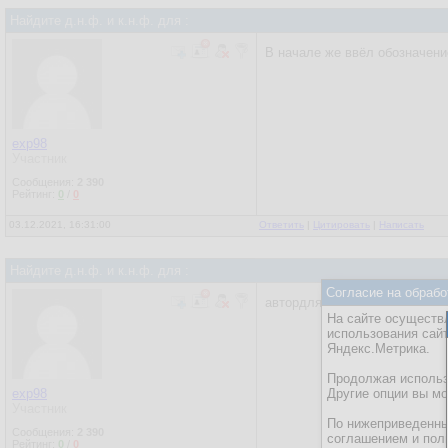
Найдите д.н.ф. и к.н.ф. для :
В начале же ввёл обозначени
exp98
Участник
Сообщения:
2 390
Рейтинг:
0
/
0
03.12.2021, 16:31:00
Ответить
|
Цитировать
|
Написать
Найдите д.н.ф. и к.н.ф. для :
Согласие на обрабо
автордля краткости А\В= А-В=
На сайте осуществл
использования сай
Яндекс.Метрика.
Продолжая использо
exp98
Другие опции вы м
Участник
По нижеприведенны
Сообщения:
2 390
соглашением и пол
Рейтинг:
0
/
0