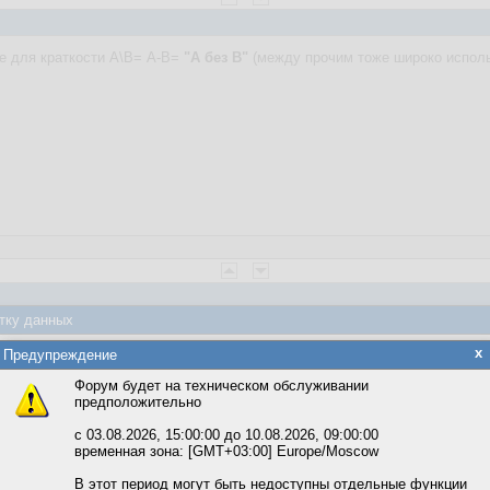
е для краткости А\В= А-В=
"А без В"
(между прочим тоже широко исполь
тку данных
 "А без В" Или так А(!В).
яется обработка файлов cookie, необходимых для работы сайта, а такж
x
Предупреждение
та и улучшения предоставляемых сервисов с использованием метричес
Форум будет на техническом обслуживании
предположительно
вать сайт, вы даёте согласие на обработку файлов cookie, необходимы
ожете выбрать по своему усмотрению.
с 03.08.2026, 15:00:00 до 10.08.2026, 09:00:00
временная зона: [GMT+03:00] Europe/Moscow
м ссылкам мы можете ознакомиться с действующим на сайте пользова
итикой конфиденциальности.
В этот период могут быть недоступны отдельные функции