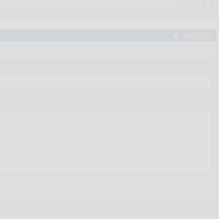
Рейтинг:
0
/
0
#40117062