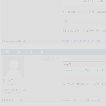
 !АВ +А!В +АВ
= (разлагается по 2-м вариан
Оказывается, Xor === Or. Что
03.12.2021, 15:14:23
Ответить
|
Цитировать
|
Написать
Найдите д.н.ф. и к.н.ф. для :
exp98
Оказывается, Xor === Or. Чт
Dima T
А что за операция "-" у тебя 
Участник
Сообщения:
15 530
Рейтинг:
0
/
0
03.12.2021, 15:44:12
Ответить
|
Цитировать
|
Написать