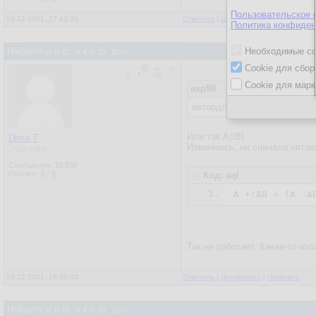
Пользовательское 
03.12.2021, 17:43:33
Ответить
|
Цитировать
|
Написать
Политика конфиден
Найдите д.н.ф. и к.н.ф. для :
Необходимые co
Cookie для сбор
Cookie для марк
exp98
автордля краткости А\В= А-
Или так А(!В).
Dima T
Извиняюсь, не сначала читаю,
Участник
Сообщения:
15 530
Рейтинг:
0
/
0
Код: sql
1.
Так не работает. Какая-то из
03.12.2021, 18:49:43
Ответить
|
Цитировать
|
Написать
Найдите д.н.ф. и к.н.ф. для :