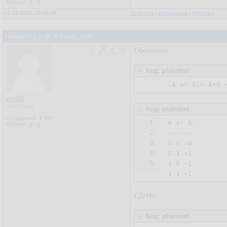
Рейтинг:
2
/
0
02.12.2021, 20:04:58
Ответить
|
Цитировать
|
Написать
Найдите д.н.ф. и к.н.ф. для :
Обозначим:
Код: plaintext
(А or В)= А+В 
exp98
Участник
Код: plaintext
Сообщения:
2 390
1.
А or В, 

Рейтинг:
0
/
0
2.
------

3.
0 0 =0

4.
0 1 =1

5.
1 0 =1

1 1 =1
СДНФ=
Код: plaintext