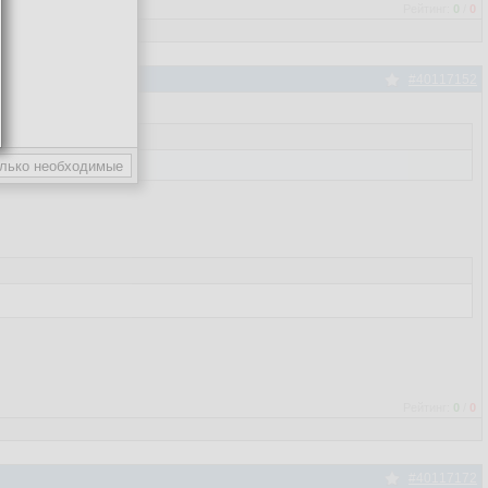
Рейтинг:
0
/
0
#40117152
Рейтинг:
0
/
0
#40117172