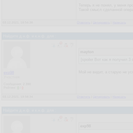
Теперь я не понял, у меня п
Такой смысл сделанной операц
03.12.2021, 19:54:36
Ответить
|
Цитировать
|
Написать
Найдите д.н.ф. и к.н.ф. для :
mayton
[spoiler Вот как я получил 3
Мой не видит, а старую не ус
exp98
Участник
Сообщения:
2 390
Рейтинг:
0
/
0
03.12.2021, 19:58:34
Ответить
|
Цитировать
|
Написать
Найдите д.н.ф. и к.н.ф. для :
exp98