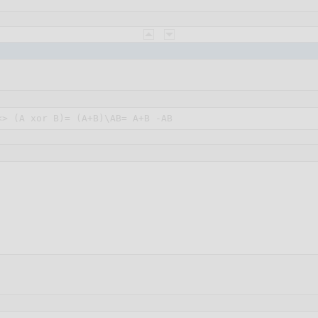
<> (А хor В)= (А+В)\АВ= А+В -АВ