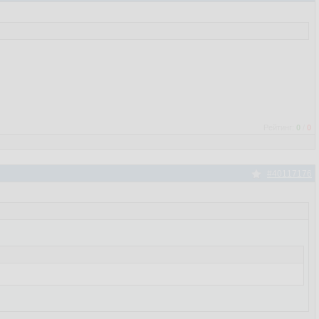
Рейтинг:
0
/
0
#40117176