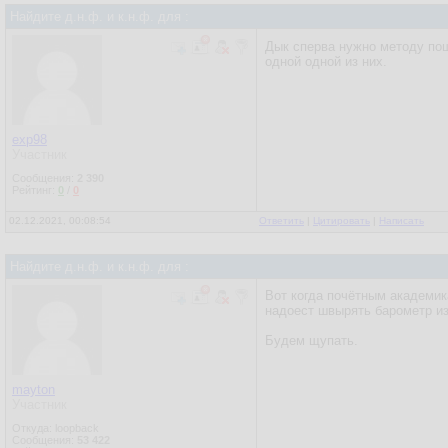
Найдите д.н.ф. и к.н.ф. для :
Дык сперва нужно методу пощ
одной одной из них.
exp98
Участник
Сообщения:
2 390
Рейтинг:
0
/
0
02.12.2021, 00:08:54
Ответить
|
Цитировать
|
Написать
Найдите д.н.ф. и к.н.ф. для :
Вот когда почётным академи
надоест швырять барометр из
Будем щупать.
mayton
Участник
Откуда: loopback
Сообщения:
53 422