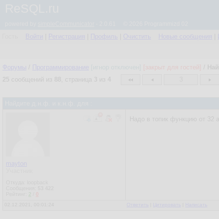
ReSQL.ru
powered by
simpleCommunicator
- 2.0.61 © 2026 Programmizd 02
Гость
Войти
|
Регистрация
|
Профиль
|
Очистить
Новые сообщения
|
Форумы
/
Программирование
[игнор отключен]
[закрыт для гостей]
/
Най
25
сообщений из
88
, страница
3
из
4
3
Найдите д.н.ф. и к.н.ф. для :
Надо в топик функцию от 32 
mayton
Участник
Откуда: loopback
Сообщения:
53 422
Рейтинг:
2
/
0
02.12.2021, 00:01:24
Ответить
|
Цитировать
|
Написать