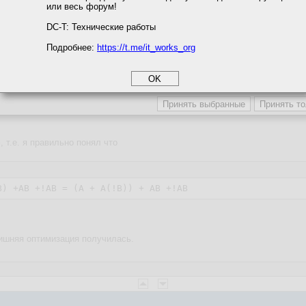
или весь форум!
соглашение
циальности
DC-T: Технические работы
Подробнее:
https://t.me/it_works_org
okie
а статистики
етинга и рекламы
В= "А без В"
 т.е. я правильно понял что
лишняя оптимизация получилась.