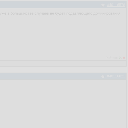
#40116578
х уже в большинстве случаев не будет подавляющего доминирования
Рейтинг:
0
/
0
#40116821