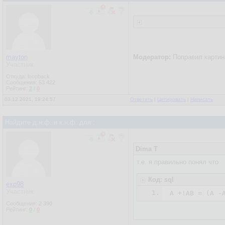
mayton
Модератор:
Поправил картинк
Участник
Откуда: loopback
Сообщения:
53 422
Рейтинг:
2
/
0
03.12.2021, 19:24:57
Ответить
|
Цитировать
|
Написать
Найдите д.н.ф. и к.н.ф. для :
Dima T
т.е. я правильно понял что
Код: sql
exp98
Участник
1.
А +!АВ = (А -
Сообщения:
2 390
Рейтинг:
0
/
0