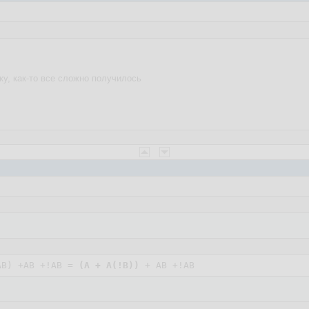
у, как-то все сложно получилось
АВ) +АВ +!АВ = 
(A + А(!В))