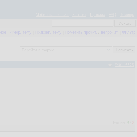
Мобильная версия
Контакт
Правила
FAQ
Помощь
нное
|
Игнор. тему
|
Прикреп. тему
|
Пометить прочит.
/
непрочит.
|
Фильтр
#40116575
Рейтинг:
0
/
0