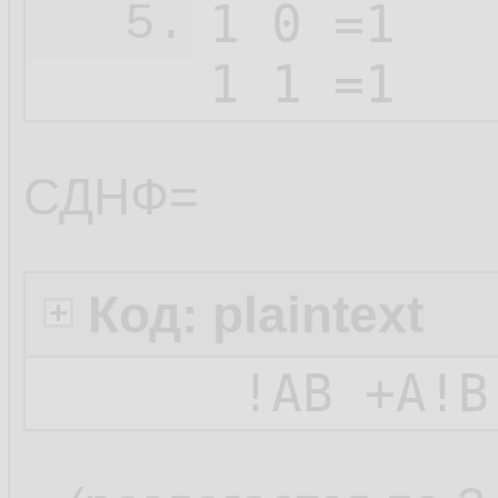
1 0 =1

5.
1 1 =1
СДНФ=
Код: plaintext
 !АВ +А!В