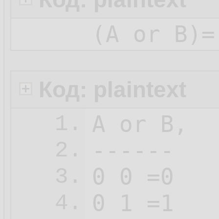
(А or В)=
Код: plaintext
А or В, 

1.
------

2.
0 0 =0

3.
0 1 =1

4.