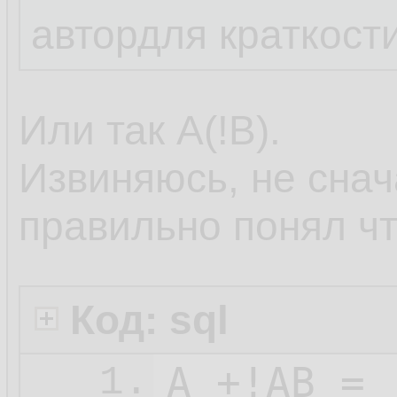
автордля краткости
Или так А(!В).
Извиняюсь, не снача
правильно понял ч
Код: sql
1.