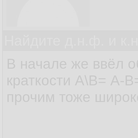
Найдите д.н.ф. и к.н
В начале же ввёл 
краткости А\В= А-
прочим тоже широко