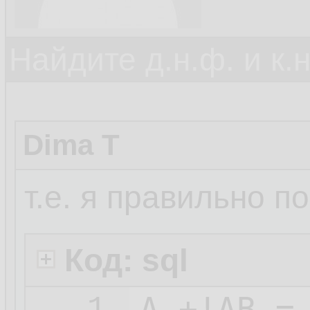
Найдите д.н.ф. и к.н
Dima T
т.е. я правильно п
Код: sql
А +!АВ =
1.