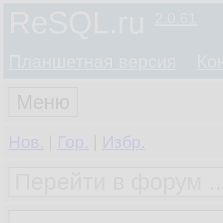
ReSQL.ru
2.0.61
Планшетная версия
Ко
Меню
Нов.
|
Гор.
|
Избр.