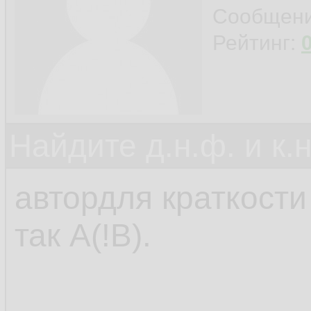
Сообщен
Рейтинг:
Найдите д.н.ф. и к.н
автордля краткости
так А(!В).