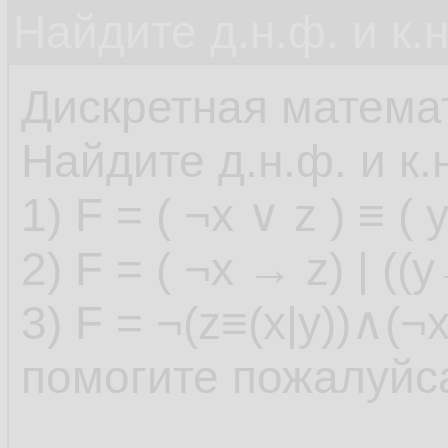
Найдите д.н.ф. и к.н
Дискретная матема
Найдите д.н.ф. и к
1) F = ( ¬x ∨ z ) ≡ ( y
2) F = ( ¬x → z) | ((
3) F = ¬(z≡(x|y))∧(
помогите пожалуйс