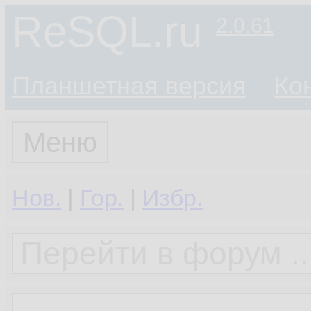
ReSQL.ru
2.0.61
Планшетная версия
Ко
Меню
Нов.
|
Гор.
|
Избр.