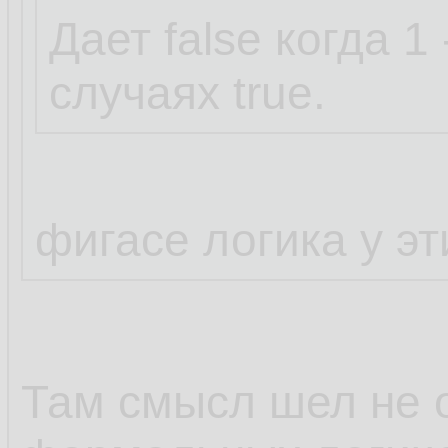
Дает false когда 1
случаях true.
фигасе логика у э
Там смысл шел не о