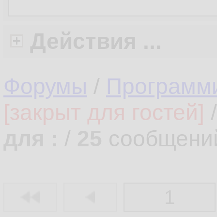
Действия ...
Форумы
/
Программ
[закрыт для гостей]
для :
/
25
сообщени
1