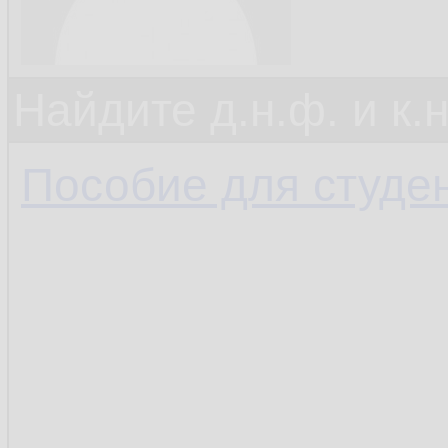
Найдите д.н.ф. и к.н
Пособие для студе