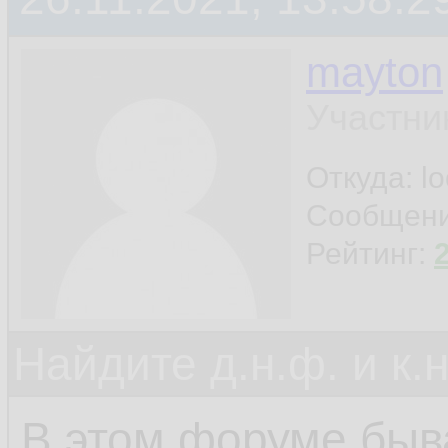
mayton
Участни
Откуда: l
Сообщен
Рейтинг:
Найдите д.н.ф. и к.н
В этом форуме быва