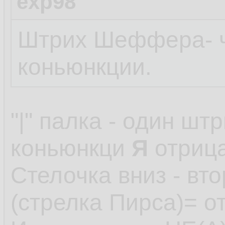
exp98
Штрих Шеффера- ч
коньюнкции.
"|" палка - один ш
коньюнкци
Я
отриц
Стелочка вниз - в
(стрелка Пирса)= 