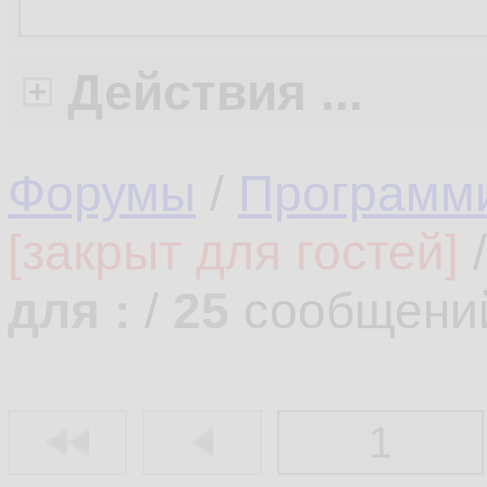
Действия ...
Форумы
/
Программ
[закрыт для гостей]
для :
/
25
сообщени
1