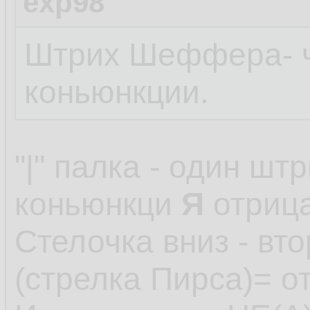
exp98
Штрих Шеффера- ч
коньюнкции.
"|" палка - один ш
коньюнкци
Я
отриц
Стелочка вниз - в
(стрелка Пирса)= 