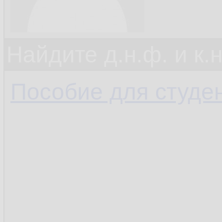
Найдите д.н.ф. и к.н
Пособие для студе