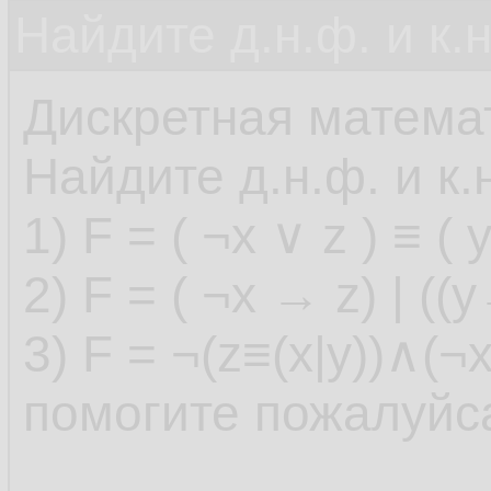
Найдите д.н.ф. и к.н
Дискретная матема
Найдите д.н.ф. и к
1) F = ( ¬x ∨ z ) ≡ ( y
2) F = ( ¬x → z) | ((
3) F = ¬(z≡(x|y))∧(
помогите пожалуйс