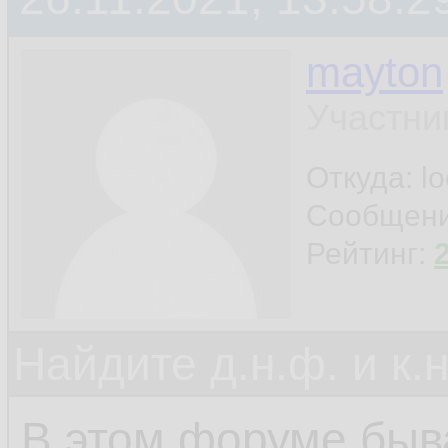
mayton
Участни
Откуда: l
Сообщен
Рейтинг:
Найдите д.н.ф. и к.н
В этом форуме быва