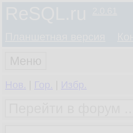
ReSQL.ru
2.0.61
Планшетная версия
Ко
Меню
Нов.
|
Гор.
|
Избр.