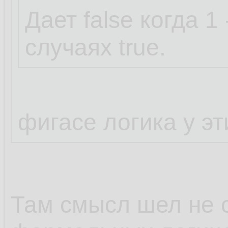
Дает false когда 1
случаях true.
фигасе логика у э
Там смысл шел не о