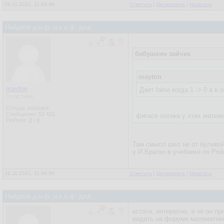
26.11.2021, 11:44:46
Ответить
|
Цитировать
|
Написать
Найдите д.н.ф. и к.н.ф. для :
бабушкин зайчик
mayton
mayton
Дает false когда 1 -> 0 а в
Участник
Откуда: loopback
Сообщения:
53 422
фигасе логика у этих матем
Рейтинг:
2
/
0
Там смысл шел не от булевой
у И.Братко в учебнике по Prol
26.11.2021, 11:54:50
Ответить
|
Цитировать
|
Написать
Найдите д.н.ф. и к.н.ф. для :
кстати, интересно, а чё он 
видать на форуме математик