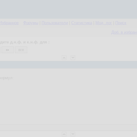
Избранное
Форумы
|
Пользователи
|
Статистика
|
Мод. лог
|
Поиск
Доб. в избра
дите д.н.ф. и к.н.ф. для :
все
формул: