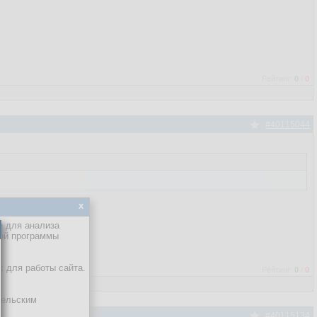
Рейтинг:
0
/
0
#40115044
x
е для анализа
кой программы
х для работы сайта.
Рейтинг:
0
/
0
тельским
#40115134