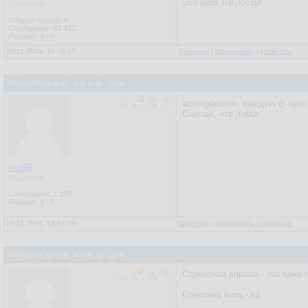
Это верх наглости!
Участник
Откуда: loopback
Сообщения:
53 422
Рейтинг:
2
/
0
25.11.2021, 16:36:17
Ответить
|
Цитировать
|
Написать
Найдите д.н.ф. и к.н.ф. для :
artemplatonov, каждую ф-цию
Считаю, что помог.
exp98
Участник
Сообщения:
2 390
Рейтинг:
0
/
0
25.11.2021, 18:51:29
Ответить
|
Цитировать
|
Написать
Найдите д.н.ф. и к.н.ф. для :
Стрелочка вправо - это кажетс
Стелочка вниз - хз.