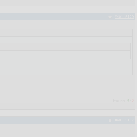
#40115179
Рейтинг:
0
/
0
#40115197