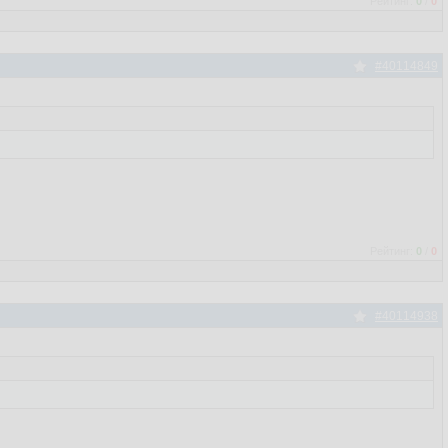
Рейтинг:
0
/
0
#40114849
Рейтинг:
0
/
0
#40114938