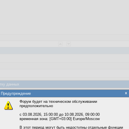
тку данных
еффера. Если не он, то сорри.
яется обработка файлов cookie, необходимых для работы сайта, а такж
x
Предупреждение
.
та и улучшения предоставляемых сервисов с использованием метричес
ия коньюнкции.
Форум будет на техническом обслуживании
ывыают функцию, которой одной достаточно вместо всех остальных.
предположительно
вать сайт, вы даёте согласие на обработку файлов cookie, необходимы
ожете выбрать по своему усмотрению.
с 03.08.2026, 15:00:00 до 10.08.2026, 09:00:00
временная зона: [GMT+03:00] Europe/Moscow
м ссылкам мы можете ознакомиться с действующим на сайте пользова
итикой конфиденциальности.
В этот период могут быть недоступны отдельные функции