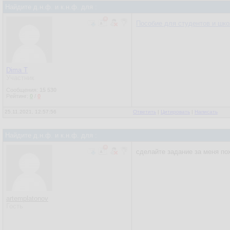
Найдите д.н.ф. и к.н.ф. для :
Пособие для студентов и шк
Dima T
Участник
Сообщения:
15 530
Рейтинг:
0
/
0
25.11.2021, 12:57:56
Ответить
|
Цитировать
|
Написать
Найдите д.н.ф. и к.н.ф. для :
сделайте задание за меня по
artemplatonov
Гость