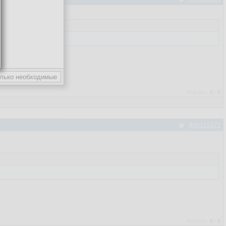
Рейтинг:
0
/
0
#40115172
Рейтинг:
0
/
0