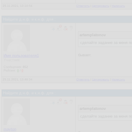
25.11.2021, 13:10:54
Ответить
|
Цитировать
|
Написать
Найдите д.н.ф. и к.н.ф. для :
artemplatonov
сделайте задание за меня 
бывает.
Имя пользователя1
Участник
Сообщения:
852
Рейтинг:
0
/
0
25.11.2021, 13:46:34
Ответить
|
Цитировать
|
Написать
Найдите д.н.ф. и к.н.ф. для :
artemplatonov
сделайте задание за меня 
mayton