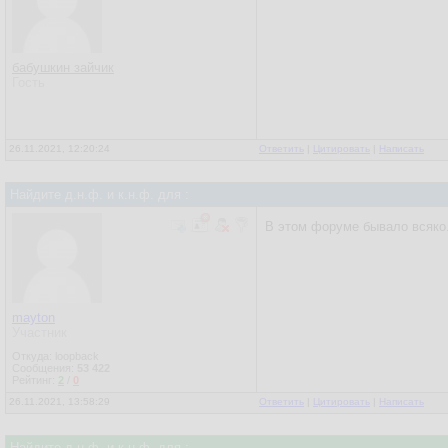
бабушкин зайчик
Гость
26.11.2021, 12:20:24
Ответить
|
Цитировать
|
Написать
Найдите д.н.ф. и к.н.ф. для :
В этом форуме бывало всяко
mayton
Участник
Откуда: loopback
Сообщения:
53 422
Рейтинг:
2
/
0
26.11.2021, 13:58:29
Ответить
|
Цитировать
|
Написать
Найдите д.н.ф. и к.н.ф. для :