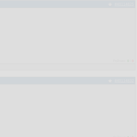
#40114825
Рейтинг:
0
/
0
#40114832