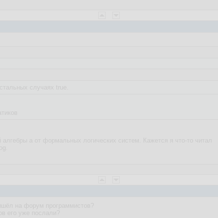
 остальных случаях true.
атиков
 алгебры а от формальных логических систем. Кажется я что-то читал
og.
пришёл на форум программистов?
ов его уже послали?