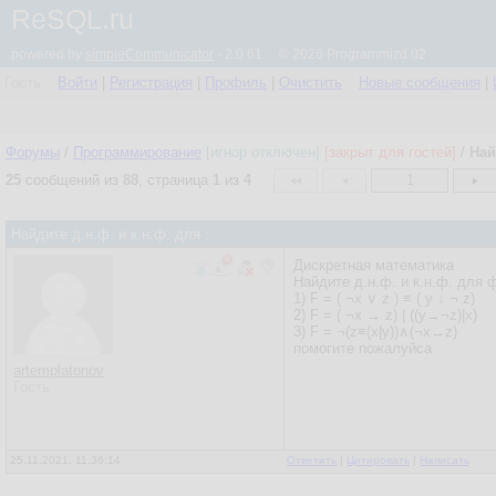
ReSQL.ru
powered by
simpleCommunicator
- 2.0.61 © 2026 Programmizd 02
Гость
Войти
|
Регистрация
|
Профиль
|
Очистить
Новые сообщения
|
Форумы
/
Программирование
[игнор отключен]
[закрыт для гостей]
/
Най
25
сообщений из
88
, страница
1
из
4
1
Найдите д.н.ф. и к.н.ф. для :
Дискретная математика
Найдите д.н.ф. и к.н.ф. для 
1) F = ( ¬x ∨ z ) ≡ ( y ↓ ¬ z)
2) F = ( ¬x → z) | ((y→¬z)|x)
3) F = ¬(z≡(x|y))∧(¬x→z)
помогите пожалуйса
artemplatonov
Гость
25.11.2021, 11:36:14
Ответить
|
Цитировать
|
Написать