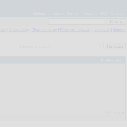
Мобильная версия
Контакт
Правила
FAQ
Помощь
нное
|
Игнор. тему
|
Прикреп. тему
|
Пометить прочит.
/
непрочит.
|
Фильтр
#40114791
Рейтинг:
0
/
0