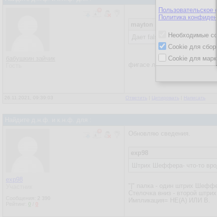
Пользовательское 
Политика конфиден
mayton
Необходимые co
Дает false когда 1 -> 0 а в 
Cookie для сбор
бабушкин зайчик
Cookie для марк
фигасе логика у этих матема
Гость
26.11.2021, 09:39:03
Ответить
|
Цитировать
|
Написать
Найдите д.н.ф. и к.н.ф. для :
Обновляю сведения.
exp98
Штрих Шеффера- что-то вро
exp98
"|" палка - один штрих Шефф
Участник
Стелочка вниз - второй штри
Сообщения:
2 390
Импликация= НЕ(А) ИЛИ В.
Рейтинг:
0
/
0