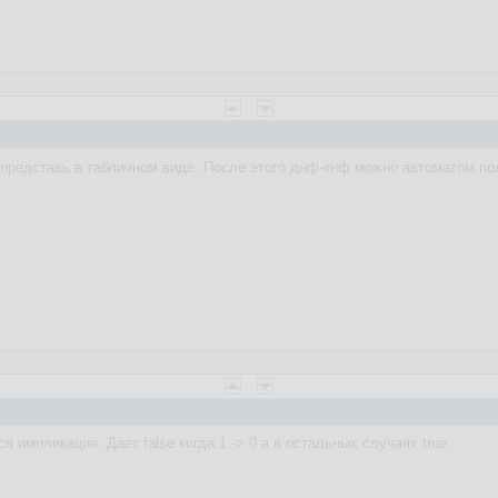
 представь в табличном виде. После этого днф-кнф можно автоматом пол
я импликация. Дает false когда 1 -> 0 а в остальных случаях true.