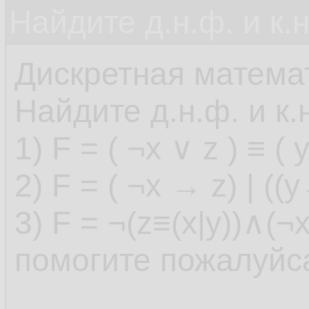
Найдите д.н.ф. и к.н
Дискретная матема
Найдите д.н.ф. и к
1) F = ( ¬x ∨ z ) ≡ ( y
2) F = ( ¬x → z) | ((
3) F = ¬(z≡(x|y))∧(
помогите пожалуйс