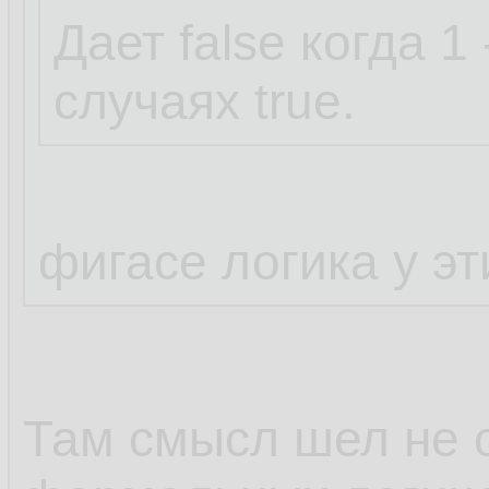
Дает false когда 1
случаях true.
фигасе логика у э
Там смысл шел не о