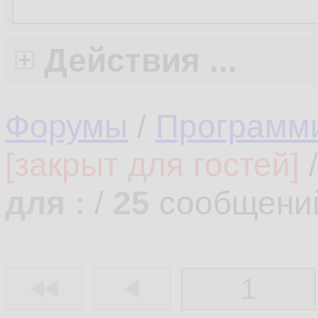
Действия ...
Форумы
/
Программ
[закрыт для гостей]
для :
/
25
сообщени
1