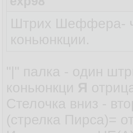
exp98
Штрих Шеффера- ч
коньюнкции.
"|" палка - один ш
коньюнкци
Я
отриц
Стелочка вниз - в
(стрелка Пирса)= 