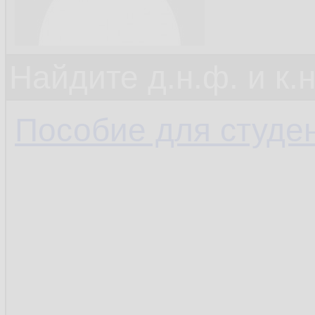
Найдите д.н.ф. и к.н
Пособие для студе