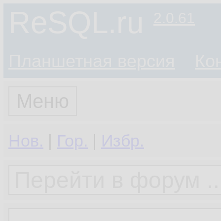
ReSQL.ru
2.0.61
Планшетная версия
Ко
Меню
Нов.
|
Гор.
|
Избр.