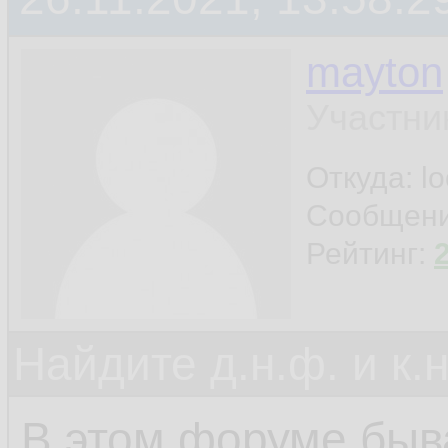
mayton
Участни
Откуда: l
Сообщен
Рейтинг:
Найдите д.н.ф. и к.н
В этом форуме быва