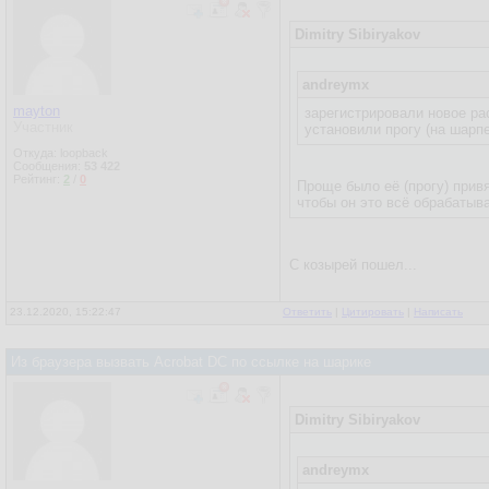
Dimitry Sibiryakov
andreymx
mayton
зарегистрировали новое ра
Участник
установили прогу (на шарпе
Откуда: loopback
Сообщения:
53 422
Рейтинг:
2
/
0
Проще было её (прогу) привя
чтобы он это всё обрабатыв
С козырей пошел...
23.12.2020, 15:22:47
Ответить
|
Цитировать
|
Написать
Из браузера вызвать Acrobat DC по ссылке на шарике
Dimitry Sibiryakov
andreymx