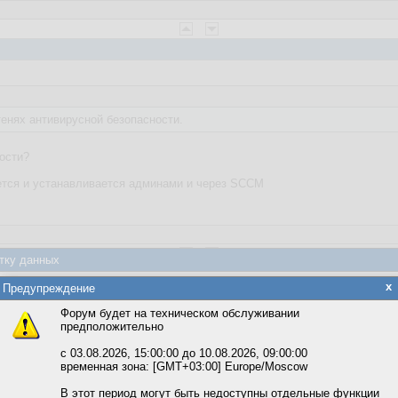
енях антивирусной безопасности.
ности?
ется и устанавливается админами и через SCCM
тку данных
яется обработка файлов cookie, необходимых для работы сайта, а такж
x
Предупреждение
та и улучшения предоставляемых сервисов с использованием метричес
Форум будет на техническом обслуживании
ля меня разработать расширение которое скачивает локальный каталог .s
предположительно
вать сайт, вы даёте согласие на обработку файлов cookie, необходимы
ожете выбрать по своему усмотрению.
с 03.08.2026, 15:00:00 до 10.08.2026, 09:00:00
временная зона: [GMT+03:00] Europe/Moscow
м ссылкам мы можете ознакомиться с действующим на сайте пользова
итикой конфиденциальности.
В этот период могут быть недоступны отдельные функции