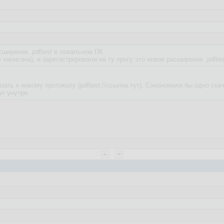
сширение .pdftest в локальном ПК
 написана), и зарегистрировали на ту прогу это новое расширение .pdftes
зать к новому протоколу (pdftest://ссылка.тут). Сэкономили бы одно ск
ал унутре.