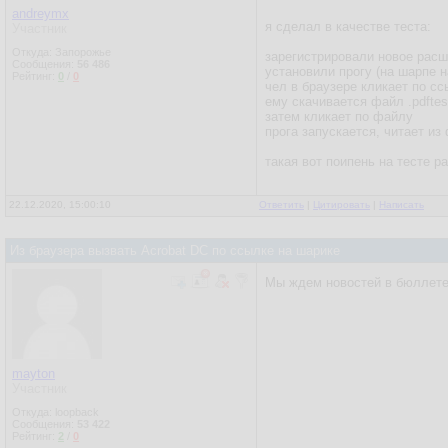
andreymx
я сделал в качестве теста:
Участник
Откуда: Запорожье
зарегистрировали новое расш
Сообщения:
56 486
установили прогу (на шарпе н
Рейтинг:
0
/
0
чел в браузере кликает по сс
ему скачивается файл .pdftes
затем кликает по файлу
прога запускается, читает и
такая вот поипень на тесте р
22.12.2020, 15:00:10
Ответить
|
Цитировать
|
Написать
Из браузера вызвать Acrobat DC по ссылке на шарике
Мы ждем новостей в бюллете
mayton
Участник
Откуда: loopback
Сообщения:
53 422
Рейтинг:
2
/
0