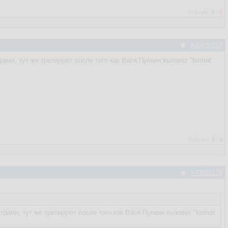
Рейтинг:
0
/
0
#40030157
ми, тут же третируют после того как Вася Пупкин вызовет "format
Рейтинг:
0
/
0
#40030176
ами, тут же третируют после того как Вася Пупкин вызовет "format