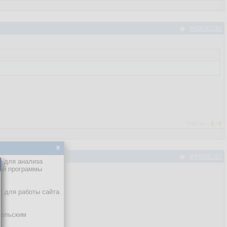
#40030190
Рейтинг:
0
/
0
x
#40030192
е для анализа
кой программы
sh ?
х для работы сайта.
тельским