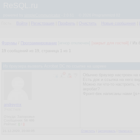
ReSQL.ru
powered by
simpleCommunicator
- 2.0.61 © 2026 Programmizd 02
Гость
Войти
|
Регистрация
|
Профиль
|
Очистить
Новые сообщения
|
Форумы
/
Программирование
[игнор отключен]
[закрыт для гостей]
/
Из 
19
сообщений из
19
, страница
1
из
1
Из браузера вызвать Acrobat DC по ссылке на шарике
Обычно браузер настроен на 
Есть док и ссылка на него в
Можно ли что-то настроить, 
акробат?
Фронт-бек написаны нами (js+
andreymx
Участник
Откуда: Запорожье
Сообщения:
56 486
Рейтинг:
0
/
0
21.12.2020, 20:00:05
Ответить
|
Цитировать
|
Написать