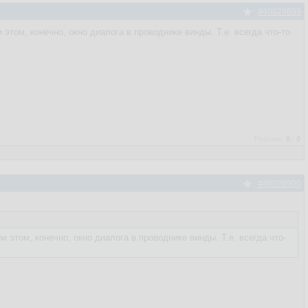
#40029899
этом, конечно, окно диалога в проводнике винды. Т.е. всегда что-то
Рейтинг:
0
/
0
#40029900
 этом, конечно, окно диалога в проводнике винды. Т.е. всегда что-