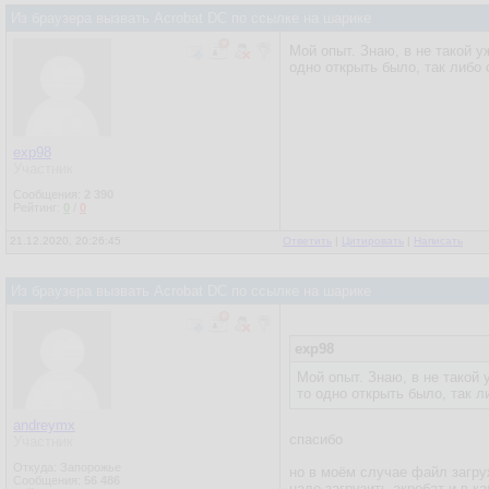
Из браузера вызвать Acrobat DC по ссылке на шарике
Мой опыт. Знаю, в не такой у
одно открыть было, так либо 
exp98
Участник
Сообщения:
2 390
Рейтинг:
0
/
0
21.12.2020, 20:26:45
Ответить
|
Цитировать
|
Написать
Из браузера вызвать Acrobat DC по ссылке на шарике
exp98
Мой опыт. Знаю, в не такой 
то одно открыть было, так л
andreymx
спасибо
Участник
Откуда: Запорожье
но в моём случае файл загру
Сообщения:
56 486
надо загрузить акробат и в 