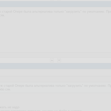
ж старой Опере была альтернатива только "загрузить" по умолчанию. При 
сяк.
уж старой Опере была альтернатива только "загрузить" по умолчанию. При
ибо сяк.
жать не надо
качестве параметра передать ссылку на файл в шарике