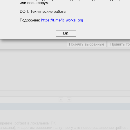
или весь форум!
соглашение
циальности
DC-T: Технические работы
Подробнее:
https://t.me/it_works_org
okie
а статистики
етинга и рекламы
 ПО, но и часть имени файла
ирение .pdftest в локальном ПК
аписана), и зарегистрировали на ту прогу это новое расширение .pdftest