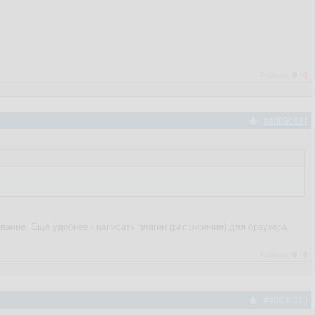
Рейтинг:
0
/
0
#40030494
ивание. Ещё удобнее - написать плагин (расширение) для браузера,
Рейтинг:
0
/
0
#40030513