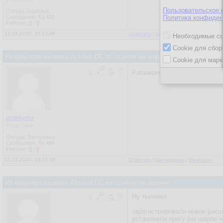
Пользовательское 
Откуда: loopback
Сообщения:
53 422
Политика конфиден
Рейтинг:
2
/
0
22.12.2020, 15:12:46
Ответить
|
Цитировать
|
Написать
Необходимые co
Cookie для сбор
Из браузера вызвать Acrobat DC по ссылке на шарике
Cookie для марк
Расширения... Они не только
andreymx
Участник
Откуда: Запорожье
Сообщения:
56 486
Рейтинг:
0
/
0
22.12.2020, 15:17:08
Ответить
|
Цитировать
|
Написать
Из браузера вызвать Acrobat DC по ссылке на шарике
Ну тыпонел.
зарегистрировали новое расш
установили прогу (на шарпе н