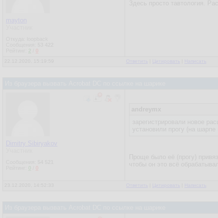
Здесь просто тавтология. Ра
mayton
Участник
Откуда: loopback
Сообщения:
53 422
Рейтинг:
2
/
0
22.12.2020, 15:19:59
Ответить
|
Цитировать
|
Написать
Из браузера вызвать Acrobat DC по ссылке на шарике
andreymx
зарегистрировали новое рас
установили прогу (на шарпе 
Dimitry Sibiryakov
Участник
Проще было её (прогу) привяз
Сообщения:
54 521
чтобы он это всё обрабатывал
Рейтинг:
0
/
0
23.12.2020, 14:52:33
Ответить
|
Цитировать
|
Написать
Из браузера вызвать Acrobat DC по ссылке на шарике