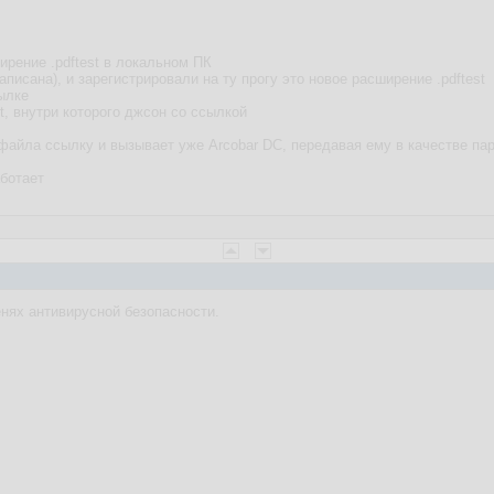
ирение .pdftest в локальном ПК
аписана), и зарегистрировали на ту прогу это новое расширение .pdftest
ылке
t, внутри которого джсон со ссылкой
з файла ссылку и вызывает уже Arcobar DC, передавая ему в качестве п
аботает
нях антивирусной безопасности.