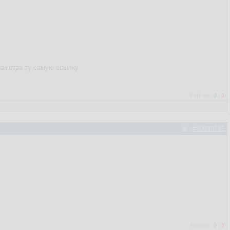
араметра ту самую ссылку
Рейтинг:
0
/
0
#40030185
Рейтинг:
0
/
0