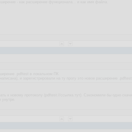
сширение - как расширение функционала... и как имя файла.
ширение .pdftest в локальном ПК
написана), и зарегистрировали на ту прогу это новое расширение .pdftest
ать к новому протоколу (pdftest://ссылка.тут). Сэкономили бы одно скач
 унутре.