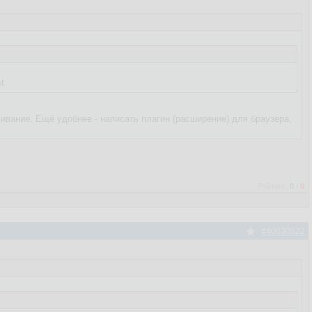
t
ачивание. Ещё удобнее - написать плагин (расширение) для браузера,
Рейтинг:
0
/
0
#40030522