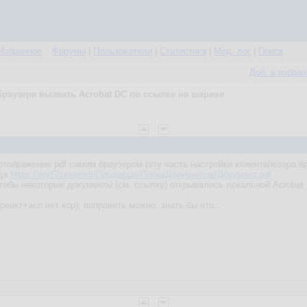
Избранное
Форумы
|
Пользователи
|
Статистика
|
Мод. лог
|
Поиск
Доб. в избра
браузера вызвать Acrobat DC по ссылке на шарике
отображение pdf самим браузером (эту часть настройки клиента/юзера.б
ида
https://mySharepoint/Продакшн/ПапкаДокументов/Документ.pdf
чтобы некоторые документы (см. ссылку) открывались локальной Acrobat
реакт+асп нет кор), поправить можно, знать бы что...