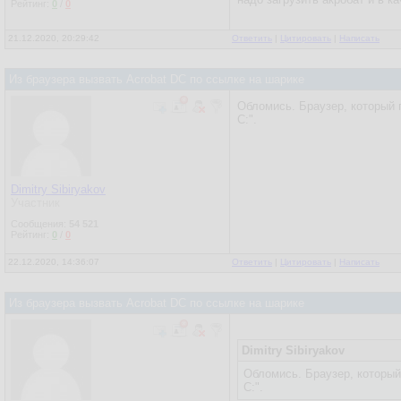
Рейтинг:
0
/
0
21.12.2020, 20:29:42
Ответить
|
Цитировать
|
Написать
Из браузера вызвать Acrobat DC по ссылке на шарике
Обломись. Браузер, который 
C:".
Dimitry Sibiryakov
Участник
Сообщения:
54 521
Рейтинг:
0
/
0
22.12.2020, 14:36:07
Ответить
|
Цитировать
|
Написать
Из браузера вызвать Acrobat DC по ссылке на шарике
Dimitry Sibiryakov
Обломись. Браузер, который
C:".