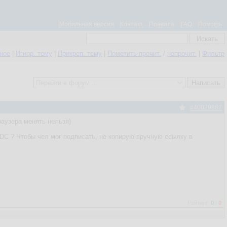
Мобильная версия
Контакт
Правила
FAQ
Помощь
нное
|
Игнор. тему
|
Прикреп. тему
|
Пометить прочит.
/
непрочит.
|
Фильтр
#40029887
раузера менять нельзя)
 DC ? Чтобы чел мог подписать, не копирую вручную ссылку в
Рейтинг:
0
/
0