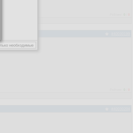
Рейтинг:
0
/
0
#40030199
Рейтинг:
0
/
0
#40030204