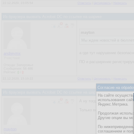
22.12.2020, 15:05:54
Ответить
|
Цитировать
|
Написать
Из браузера вызвать Acrobat DC по ссылке на шарике
mayton
Мы ждем новостей в бюллет
а где тут нарушение безопас
andreymx
Участник
ПО и расширение регистриру
Откуда: Запорожье
Сообщения:
56 486
Рейтинг:
0
/
0
22.12.2020, 15:10:22
Ответить
|
Цитировать
|
Написать
Согласие на обрабо
Из браузера вызвать Acrobat DC по ссылке на шарике
На сайте осуществл
использования сай
А ну тогда - классно!
Яндекс.Метрика.
Только вот что..... можешь д
Продолжая использо
Другие опции вы м
По нижеприведенны
mayton
соглашением и пол
Участник