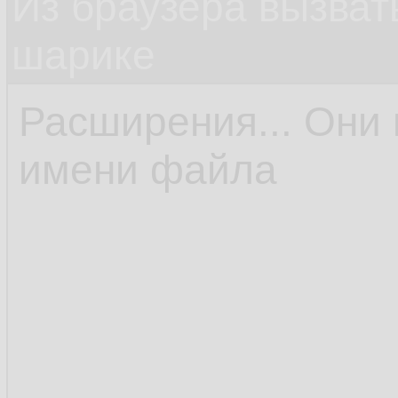
Из браузера вызват
шарике
Расширения... Они 
имени файла