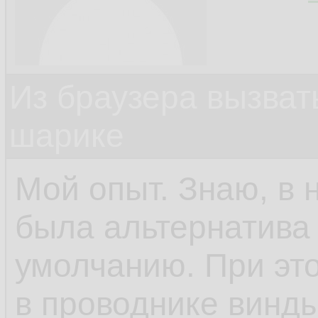
Из браузера вызват
шарике
Мой опыт. Знаю, в 
была альтернатива 
умолчанию. При это
в проводнике винды.