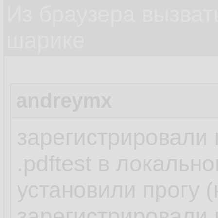
Из браузера вызват
шарике
andreymx
зарегистрировали
.pdftest в локальн
установили прогу (
зарегистрировали н