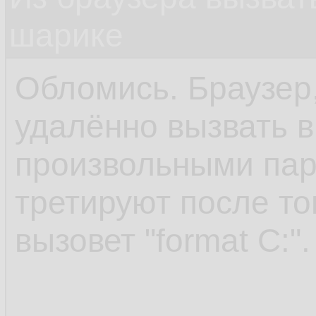
шарике
Обломись. Браузер,
удалённо вызвать 
произвольными пар
третируют после то
вызовет "format C:".