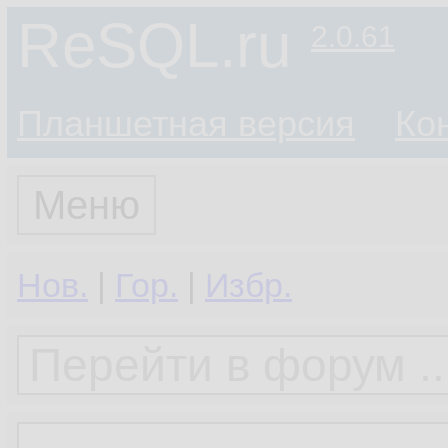
ReSQL.ru
2.0.61
Планшетная версия
Ко
Меню
Нов.
|
Гор.
|
Избр.