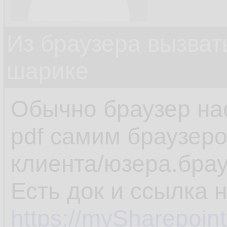
Из браузера вызват
шарике
Обычно браузер на
pdf самим браузеро
клиента/юзера.брау
Есть док и ссылка 
https://mySharepoin