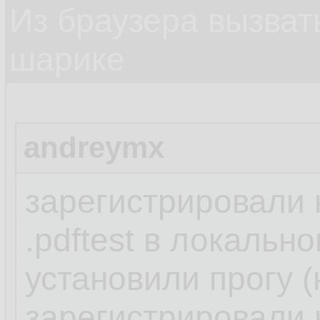
Из браузера вызват
шарике
andreymx
зарегистрировали
.pdftest в локальн
установили прогу (
зарегистрировали н