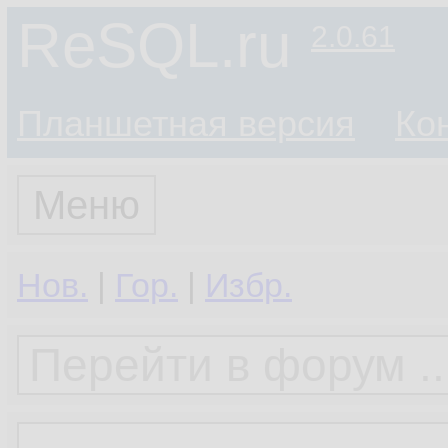
ReSQL.ru
2.0.61
Планшетная версия
Ко
Меню
Нов.
|
Гор.
|
Избр.