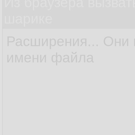
Из браузера вызват
шарике
Расширения... Они 
имени файла