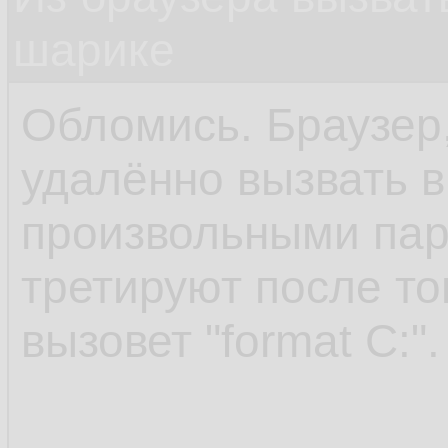
шарике
Обломись. Браузер,
удалённо вызвать 
произвольными пар
третируют после то
вызовет "format C:".