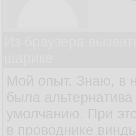
Из браузера вызват
шарике
Мой опыт. Знаю, в 
была альтернатива 
умолчанию. При это
в проводнике винды.