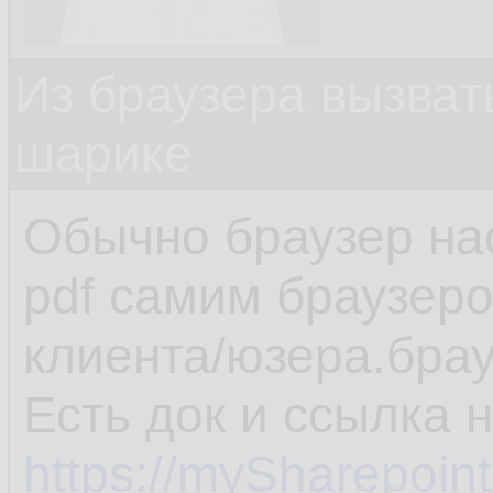
Из браузера вызват
шарике
Обычно браузер на
pdf самим браузеро
клиента/юзера.брау
Есть док и ссылка 
https://mySharepoin