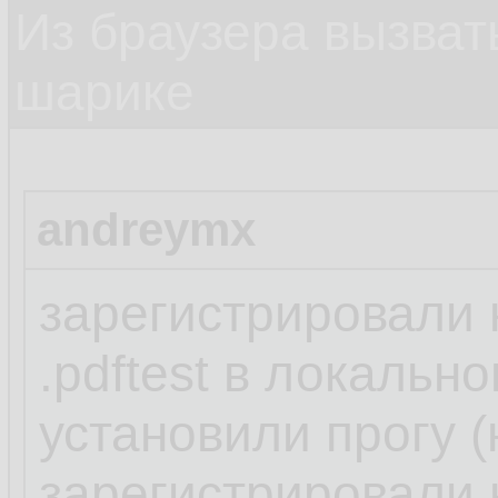
Из браузера вызват
шарике
andreymx
зарегистрировали
.pdftest в локальн
установили прогу (
зарегистрировали н