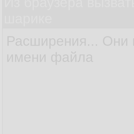
Из браузера вызват
шарике
Расширения... Они 
имени файла