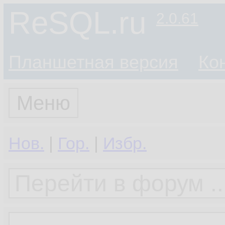
ReSQL.ru
2.0.61
Планшетная версия
Ко
Меню
Нов.
|
Гор.
|
Избр.