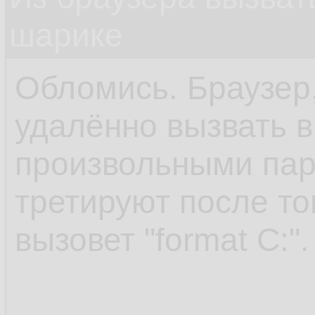
шарике
Обломись. Браузер,
удалённо вызвать 
произвольными пар
третируют после то
вызовет "format C:".