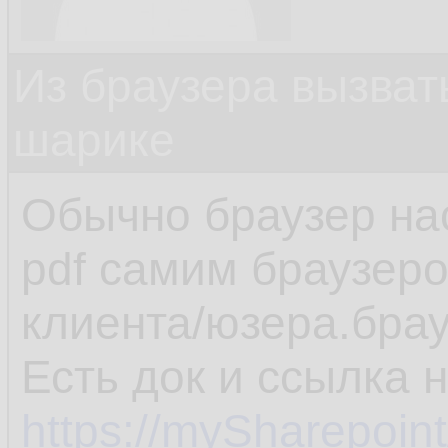
Из браузера вызват
шарике
Обычно браузер на
pdf самим браузеро
клиента/юзера.брау
Есть док и ссылка 
https://mySharepoin