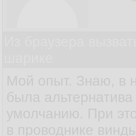
Из браузера вызват
шарике
Мой опыт. Знаю, в 
была альтернатива 
умолчанию. При это
в проводнике винды.