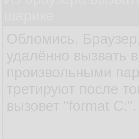
шарике
Обломись. Браузер,
удалённо вызвать 
произвольными пар
третируют после то
вызовет "format C:".