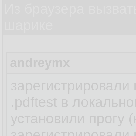
Из браузера вызват
шарике
andreymx
зарегистрировали
.pdftest в локальн
установили прогу (
зарегистрировали н