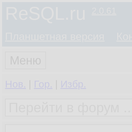
ReSQL.ru
2.0.61
Планшетная версия
Ко
Меню
Нов.
|
Гор.
|
Избр.