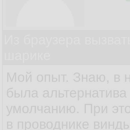
Из браузера вызват
шарике
Мой опыт. Знаю, в 
была альтернатива 
умолчанию. При это
в проводнике винды.