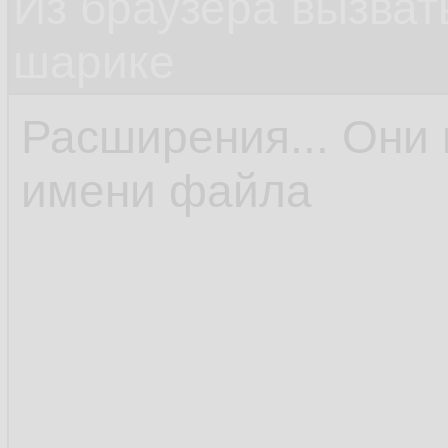
Из браузера вызват
шарике
Расширения... Они 
имени файла