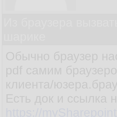
Из браузера вызват
шарике
Обычно браузер на
pdf самим браузеро
клиента/юзера.брау
Есть док и ссылка 
https://mySharepoin