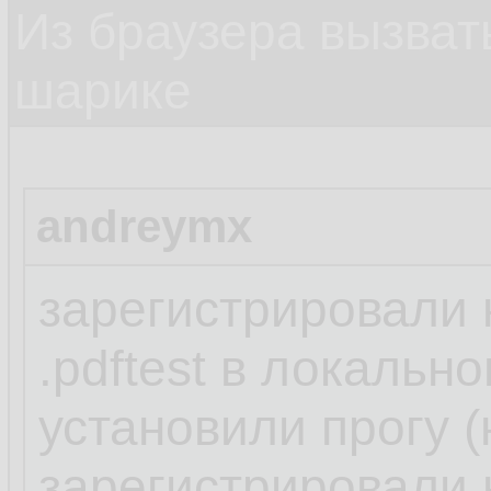
Из браузера вызват
шарике
andreymx
зарегистрировали
.pdftest в локальн
установили прогу (
зарегистрировали н