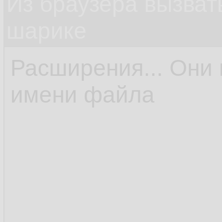
Из браузера вызват
шарике
Расширения... Они 
имени файла