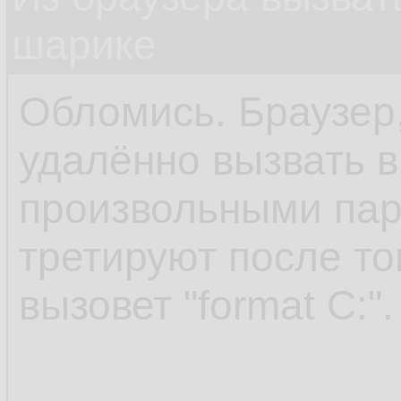
шарике
Обломись. Браузер,
удалённо вызвать 
произвольными пар
третируют после то
вызовет "format C:".