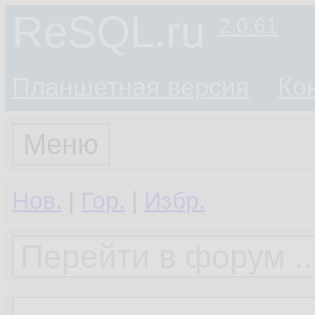
ReSQL.ru
2.0.61
Планшетная версия
Ко
Меню
Нов.
|
Гор.
|
Избр.