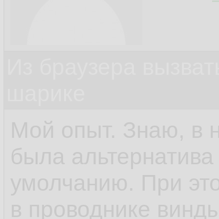
Из браузера вызват
шарике
Мой опыт. Знаю, в 
была альтернатива 
умолчанию. При это
в проводнике винды.