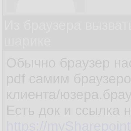
Из браузера вызват
шарике
Обычно браузер на
pdf самим браузеро
клиента/юзера.брау
Есть док и ссылка 
https://mySharepoin