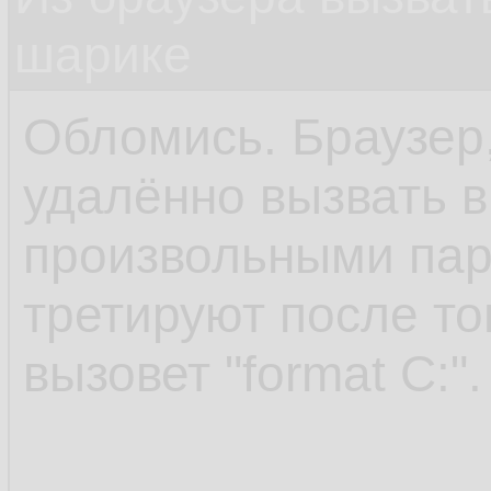
шарике
Обломись. Браузер,
удалённо вызвать 
произвольными пар
третируют после то
вызовет "format C:".