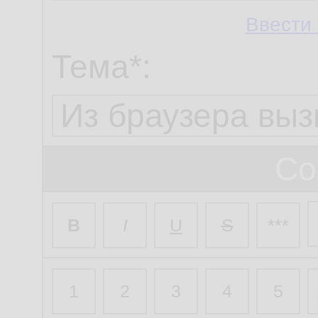
Ввести 
Тема*:
Со
B
I
U
S
***
1
2
3
4
5