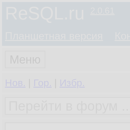
ReSQL.ru
2.0.61
Планшетная версия
Ко
Меню
Нов.
|
Гор.
|
Избр.