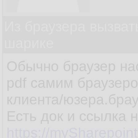
Из браузера вызват
шарике
Обычно браузер на
pdf самим браузеро
клиента/юзера.брау
Есть док и ссылка 
https://mySharepoin