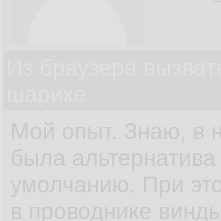
Из браузера вызват
шарике
Мой опыт. Знаю, в 
была альтернатива 
умолчанию. При это
в проводнике винды.