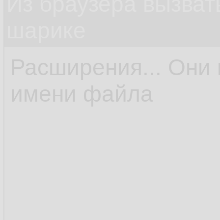
Из браузера вызват
шарике
Расширения... Они 
имени файла