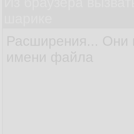
Из браузера вызват
шарике
Расширения... Они 
имени файла