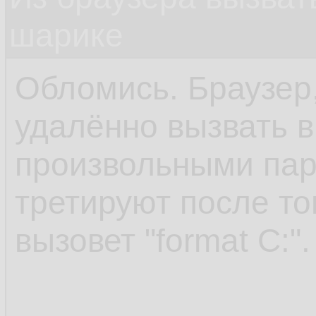
шарике
Обломись. Браузер,
удалённо вызвать 
произвольными пар
третируют после то
вызовет "format C:".