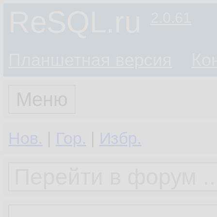
ReSQL.ru
2.0.61
Планшетная версия
Ко
Меню
Нов.
|
Гор.
|
Избр.