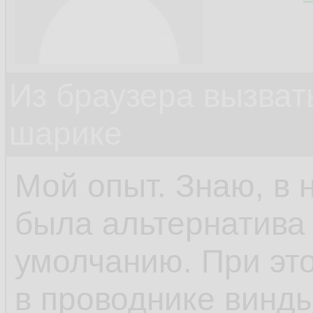
Из браузера вызват
шарике
Мой опыт. Знаю, в 
была альтернатива 
умолчанию. При это
в проводнике винды.