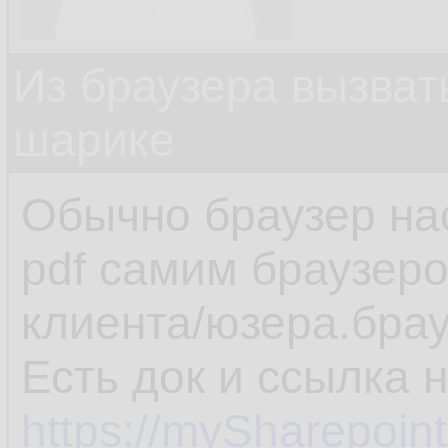
Из браузера вызват
шарике
Обычно браузер на
pdf самим браузеро
клиента/юзера.брау
Есть док и ссылка 
https://mySharepoin