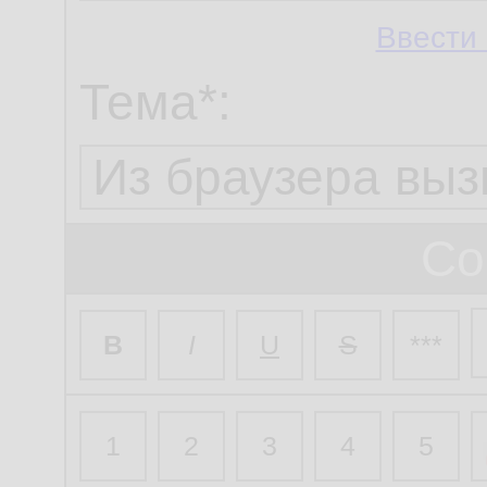
Ввести 
Тема*:
Со
B
I
U
S
***
1
2
3
4
5