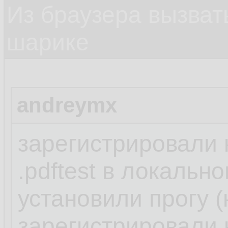
Из браузера вызват
шарике
andreymx
зарегистрировали
.pdftest в локальн
установили прогу (
зарегистрировали н