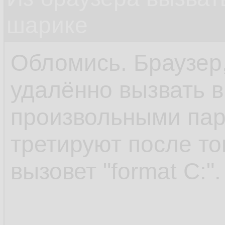
шарике
Обломись. Браузер,
удалённо вызвать 
произвольными пар
третируют после то
вызовет "format C:".