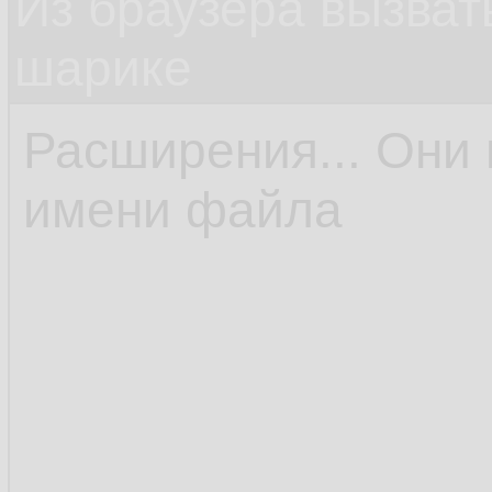
Из браузера вызват
шарике
Расширения... Они 
имени файла