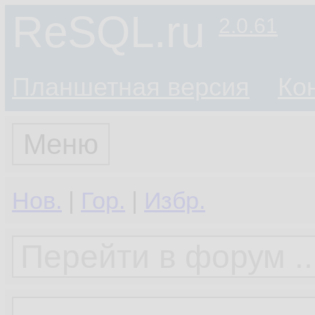
ReSQL.ru
2.0.61
Планшетная версия
Ко
Меню
Нов.
|
Гор.
|
Избр.