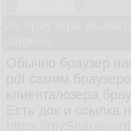
Из браузера вызват
шарике
Обычно браузер на
pdf самим браузеро
клиента/юзера.брау
Есть док и ссылка 
https://mySharepoin