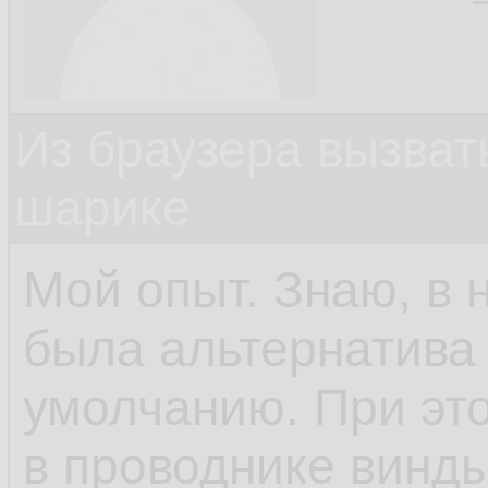
Из браузера вызват
шарике
Мой опыт. Знаю, в 
была альтернатива 
умолчанию. При это
в проводнике винды.