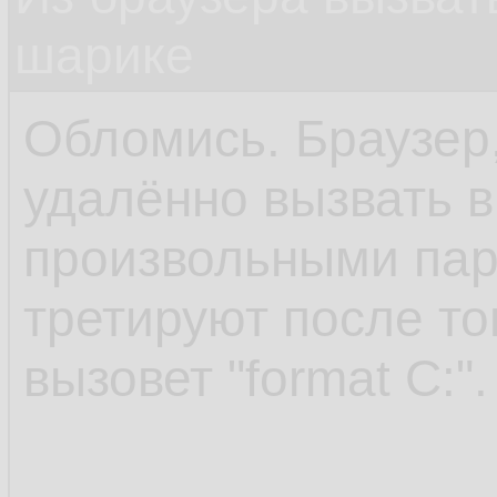
шарике
Обломись. Браузер,
удалённо вызвать 
произвольными пар
третируют после то
вызовет "format C:".