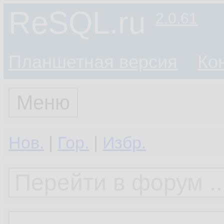
ReSQL.ru
2.0.61
Планшетная версия
Ко
Меню
Нов.
|
Гор.
|
Избр.