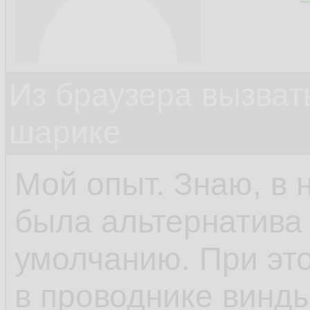
Из браузера вызват
шарике
Мой опыт. Знаю, в 
была альтернатива 
умолчанию. При это
в проводнике винды.