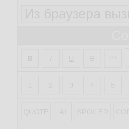
Со
B
I
U
S
***
1
2
3
4
5
QUOTE
AI
SPOILER
CO