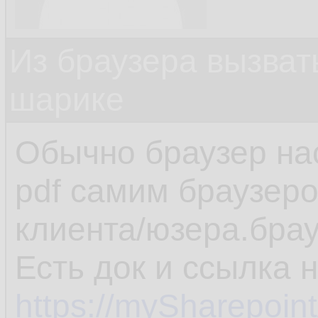
Из браузера вызват
шарике
Обычно браузер на
pdf самим браузеро
клиента/юзера.брау
Есть док и ссылка 
https://mySharepoin