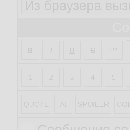
Со
B
I
U
S
***
1
2
3
4
5
QUOTE
AI
SPOILER
CO
Сообщение со