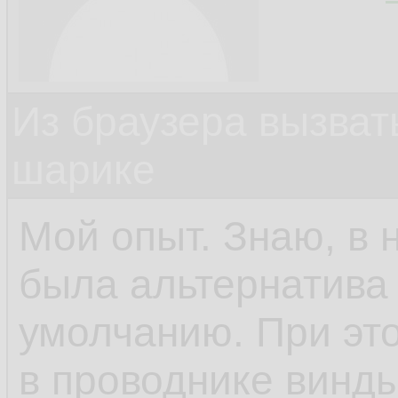
Из браузера вызват
шарике
Мой опыт. Знаю, в 
была альтернатива 
умолчанию. При это
в проводнике винды.