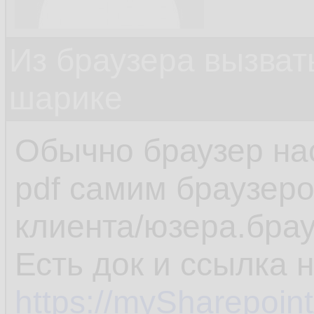
Из браузера вызват
шарике
Обычно браузер на
pdf самим браузеро
клиента/юзера.брау
Есть док и ссылка 
https://mySharepoin