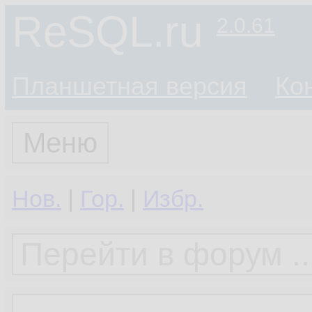
ReSQL.ru
2.0.61
Планшетная версия
Ко
Меню
Нов.
|
Гор.
|
Избр.