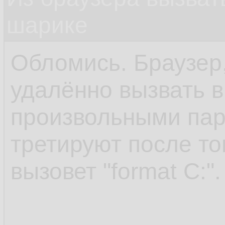
шарике
Обломись. Браузер,
удалённо вызвать 
произвольными пар
третируют после то
вызовет "format C:".