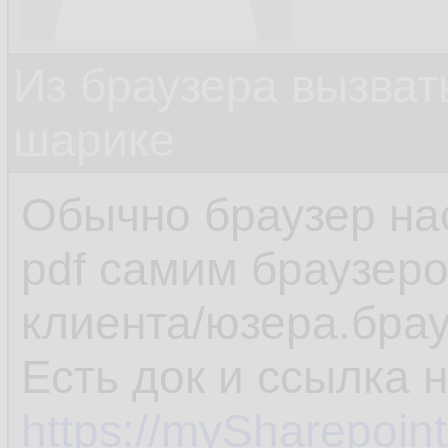
Из браузера вызват
шарике
Обычно браузер на
pdf самим браузеро
клиента/юзера.брау
Есть док и ссылка 
https://mySharepoin