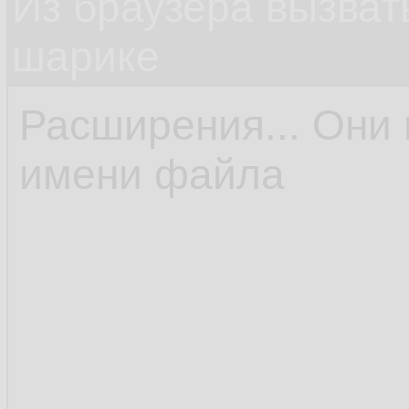
Из браузера вызват
шарике
Расширения... Они 
имени файла