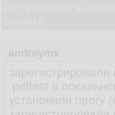
Из браузера вызват
шарике
andreymx
зарегистрировали
.pdftest в локальн
установили прогу (
зарегистрировали н