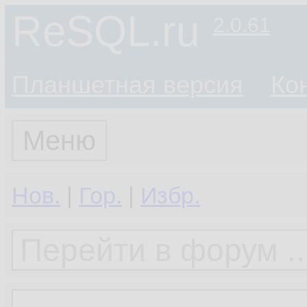
ReSQL.ru
2.0.61
Планшетная версия
Ко
Меню
Нов.
|
Гор.
|
Избр.