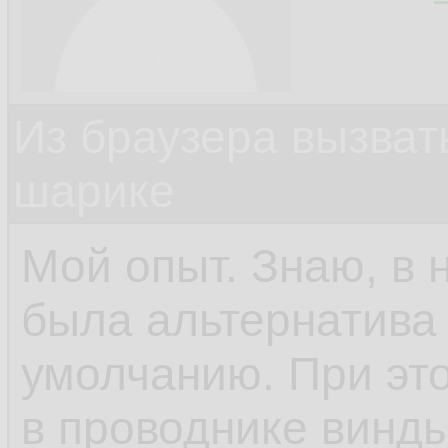
Из браузера вызват
шарике
Мой опыт. Знаю, в 
была альтернатива 
умолчанию. При это
в проводнике винды.