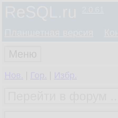
ReSQL.ru
2.0.61
Планшетная версия
Ко
Меню
Нов.
|
Гор.
|
Избр.