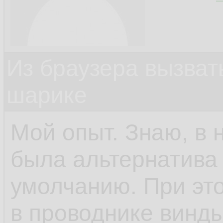
Из браузера вызват
шарике
Мой опыт. Знаю, в 
была альтернатива 
умолчанию. При это
в проводнике винды.