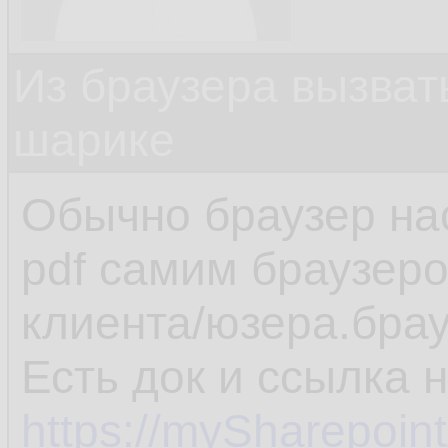
Из браузера вызват
шарике
Обычно браузер на
pdf самим браузеро
клиента/юзера.брау
Есть док и ссылка 
https://mySharepoin