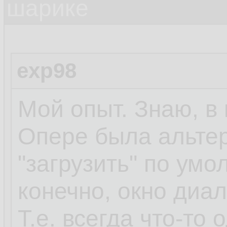
шарике
exp98
Мой опыт. Знаю, в 
Опере была альтер
"загрузить" по умо
конечно, окно диа
Т.е. всегда что-то 