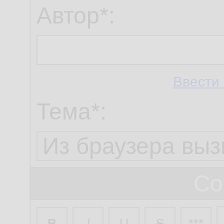
Автор*:
Ввести 
Тема*:
Со
B
I
U
S
***