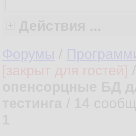
Действия ...
Форумы
/
Программ
[закрыт для гостей]
опенсорцные БД д
тестинга
/
14
сообщ
1