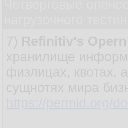
Четверговые опенс
нагрузочного тестин
7)
Refinitiv's Oper
хранилище информа
физлицах, квотах, 
сущнотях мира биз
https://permid.org/d