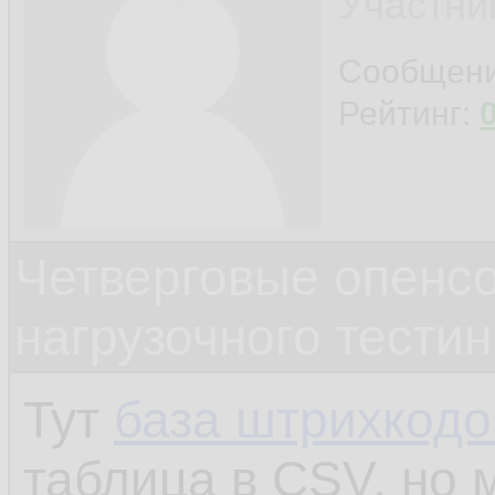
Участни
Сообщен
Рейтинг:
Четверговые опенс
нагрузочного тестин
Тут
база штрихкодо
таблица в CSV, но 