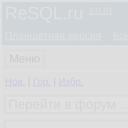
ReSQL.ru
2.0.61
Планшетная версия
Ко
Меню
Нов.
|
Гор.
|
Избр.