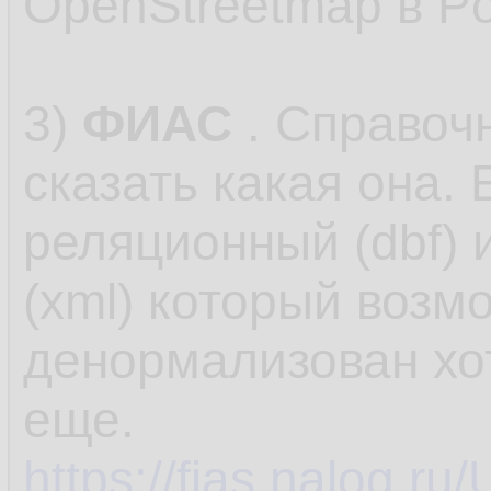
OpenStreetmap в Po
3)
ФИАС
. Справоч
сказать какая она. 
реляционный (dbf) 
(xml) который возм
денормализован хот
еще.
https://fias.nalog.ru