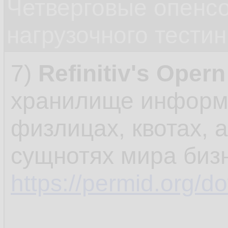
Четверговые опенс
нагрузочного тестин
7)
Refinitiv's Oper
хранилище информа
физлицах, квотах, 
сущнотях мира биз
https://permid.org/d