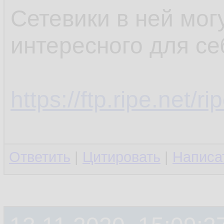
Сетевики в ней мог
интересного для се
https://ftp.ripe.net/r
Ответить
|
Цитировать
|
Написа