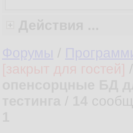
Действия ...
Форумы
/
Программ
[закрыт для гостей]
опенсорцные БД д
тестинга
/
14
сообщ
1