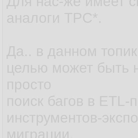
Для нас-же имеет с
аналоги TPC*.
Да.. в данном топи
целью может быть н
просто
поиск багов в ETL-
инструментов-эксп
миграции.