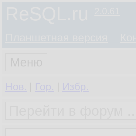
ReSQL.ru
2.0.61
Планшетная версия
Ко
Меню
Нов.
|
Гор.
|
Избр.