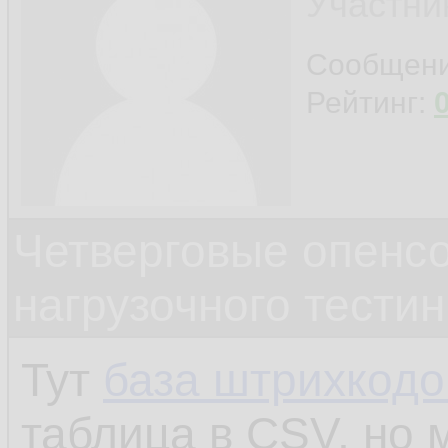
Участни
Сообщен
Рейтинг:
Четверговые опенс
нагрузочного тестин
Тут
база штрихкодо
таблица в CSV, но 