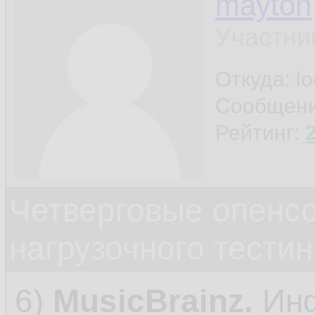
mayton
Участни
Откуда: l
Сообщен
Рейтинг:
Четверговые опенс
нагрузочного тестин
6)
MusicBrainz.
Ин