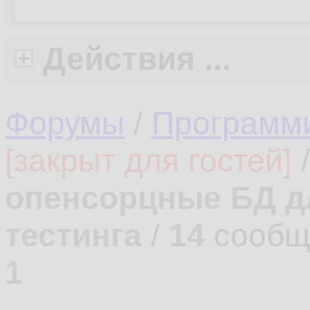
Действия ...
Форумы
/
Программ
[закрыт для гостей]
опенсорцные БД д
тестинга
/
14
сообщ
1