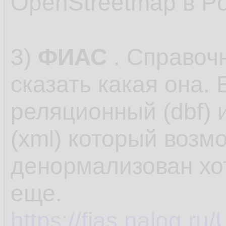
OpenStreetmap в Po
3)
ФИАС
. Справоч
сказать какая она. 
реляционный (dbf) 
(xml) который возм
денормализован хот
еще.
https://fias.nalog.ru