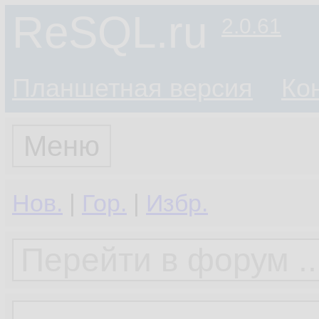
ReSQL.ru
2.0.61
Планшетная версия
Ко
Меню
Нов.
|
Гор.
|
Избр.