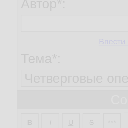
Автор*:
Ввести 
Тема*:
Со
B
I
U
S
***