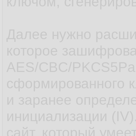
ключом, сгенериро
Далее нужно расш
которое зашифров
AES/CBC/PKCS5Pad
сформированного 
и заранее определе
инициализации (IV)
сайт, который умеет