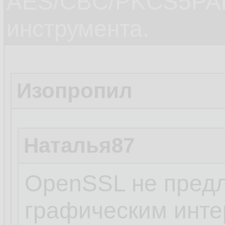
AES/CBC/PKCS5PAD
инструмента.
Изопропил
Наталья87
OpenSSL не предл
графическим инт