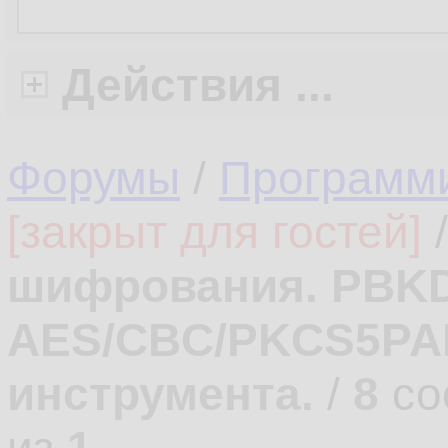
Действия ...
Форумы
/
Программ
[закрыт для гостей]
шифрования. PBK
AES/CBC/PKCS5PA
инструмента.
/
8
со