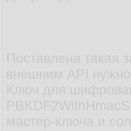
Поставлена такая з
внешним API нужно
Ключ для шифрован
PBKDF2WithHmacSH
мастер-ключа и со