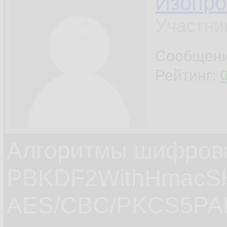
Изопро
Участни
Сообщен
Рейтинг:
Алгоритмы шифров
PBKDF2WithHmacS
AES/CBC/PKCS5PAD