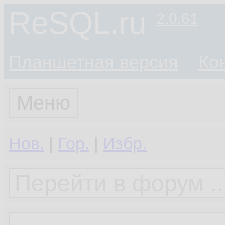
ReSQL.ru
2.0.61
Планшетная версия
Ко
Меню
Нов.
|
Гор.
|
Избр.