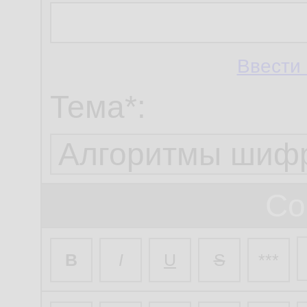
Ввести 
Тема*:
Со
B
I
U
S
***