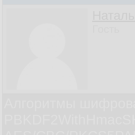
Наталь
Гость
Алгоритмы шифров
PBKDF2WithHmacS