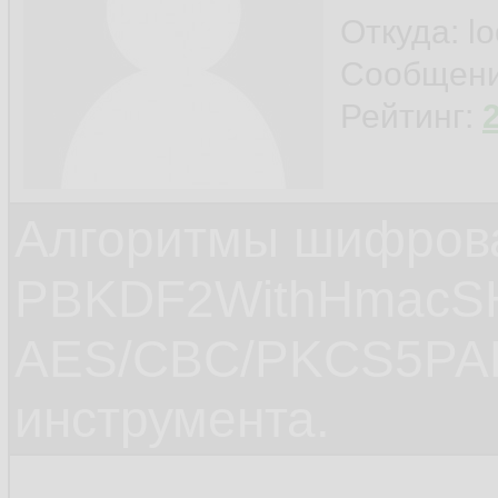
Откуда: l
Сообщен
Рейтинг:
Алгоритмы шифров
PBKDF2WithHmacS
AES/CBC/PKCS5PAD
инструмента.