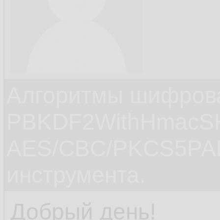
Алгоритмы шифров
PBKDF2WithHmacS
AES/CBC/PKCS5PAD
инструмента.
Добрый день!