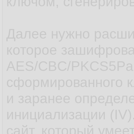
ключом, сгенериро
Далее нужно расш
которое зашифров
AES/CBC/PKCS5Pad
сформированного 
и заранее определе
инициализации (IV)
сайт, который умеет