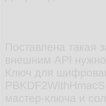
Поставлена такая з
внешним API нужно
Ключ для шифрован
PBKDF2WithHmacSH
мастер-ключа и со