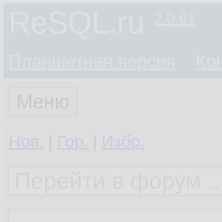
ReSQL.ru
2.0.61
Планшетная версия
Ко
Меню
Нов.
|
Гор.
|
Избр.