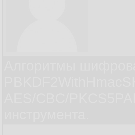
Алгоритмы шифров
PBKDF2WithHmacS
AES/CBC/PKCS5PAD
инструмента.