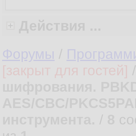
Действия ...
Форумы
/
Программ
[закрыт для гостей]
шифрования. PBK
AES/CBC/PKCS5PA
инструмента.
/
8
со