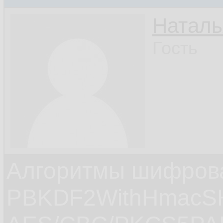
Наталь
Гость
Алгоритмы шифров
PBKDF2WithHmacS