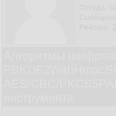
Откуда: l
Сообщен
Рейтинг:
Алгоритмы шифров
PBKDF2WithHmacS
AES/CBC/PKCS5PAD
инструмента.