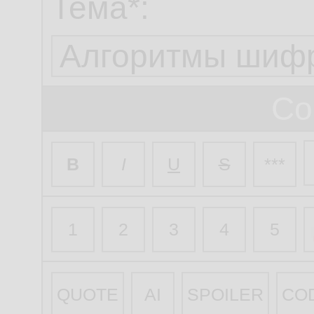
Тема*:
Со
B
I
U
S
***
1
2
3
4
5
QUOTE
AI
SPOILER
CO