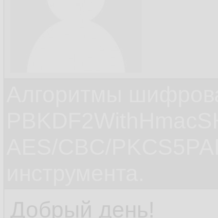
Алгоритмы шифров
PBKDF2WithHmacS
AES/CBC/PKCS5PAD
инструмента.
Добрый день!