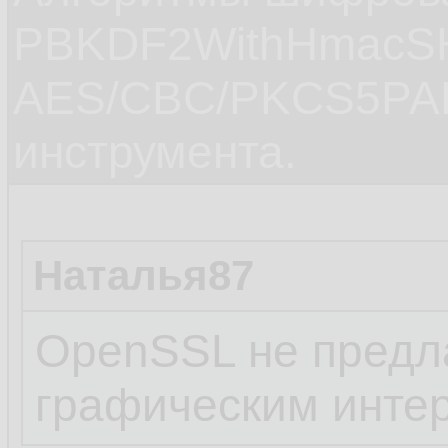
PBKDF2WithHmacS
AES/CBC/PKCS5PAD
инструмента.
Наталья87
OpenSSL не предла
графическим инте