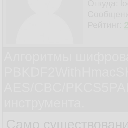
Откуда: l
Сообщен
Рейтинг:
Алгоритмы шифров
PBKDF2WithHmacS
AES/CBC/PKCS5PAD
инструмента.
Само существовани