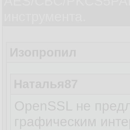
AES/CBC/PKCS5PAD
инструмента.
Изопропил
Наталья87
OpenSSL не предл
графическим инт