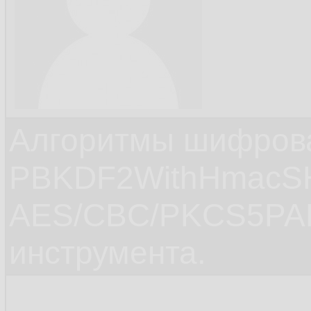
Алгоритмы шифров
PBKDF2WithHmacS
AES/CBC/PKCS5PAD
инструмента.