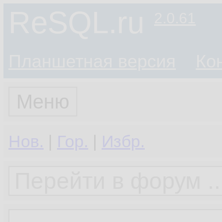
ReSQL.ru
2.0.61
Планшетная версия
Ко
Меню
Нов.
|
Гор.
|
Избр.