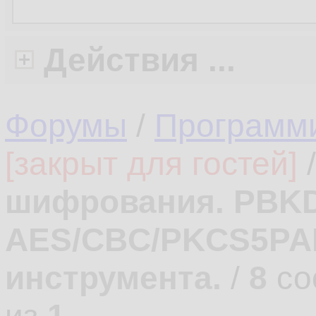
Действия ...
Форумы
/
Программ
[закрыт для гостей]
шифрования. PBK
AES/CBC/PKCS5PA
инструмента.
/
8
со