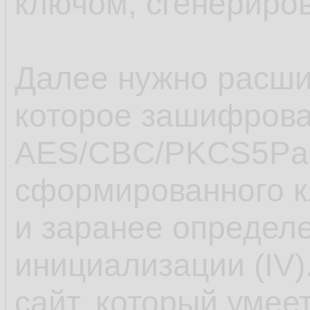
ключом, сгенериро
Далее нужно расш
которое зашифров
AES/CBC/PKCS5Pad
сформированного 
и заранее определе
инициализации (IV)
сайт, который умеет