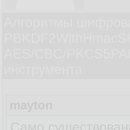
Алгоритмы шифров
PBKDF2WithHmacS
AES/CBC/PKCS5PAD
инструмента.
mayton
Само существовани