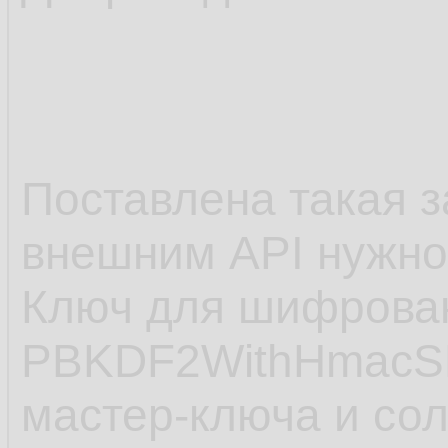
Поставлена такая з
внешним API нужно
Ключ для шифрован
PBKDF2WithHmacSH
мастер-ключа и со