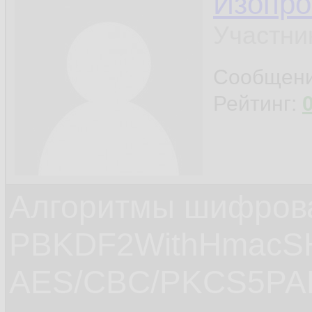
Изопро
Участни
Сообщен
Рейтинг:
Алгоритмы шифров
PBKDF2WithHmacS
AES/CBC/PKCS5PAD