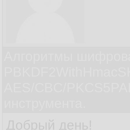
Алгоритмы шифров
PBKDF2WithHmacS
AES/CBC/PKCS5PAD
инструмента.
Добрый день!