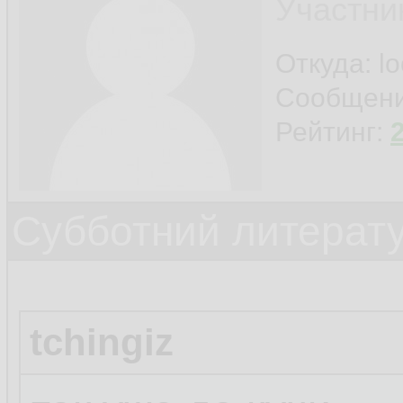
Участни
Откуда: l
Сообщен
Рейтинг:
Субботний литерату
tchingiz