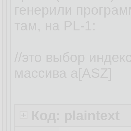
генерили програм
там, на PL-1:
//это выбор индек
массива а[ASZ]
Код: plaintext