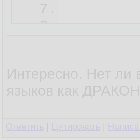
        
7.
        
8.
        
9.
        
10.
Интересно. Нет ли 
        
11.
языков как ДРАКОН 
Ответить
|
Цитировать
|
Написа