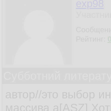
exp98
Участни
Сообщен
Рейтинг:
Субботний литерату
автор//это выбор и
массива а[ASZ] Хоти