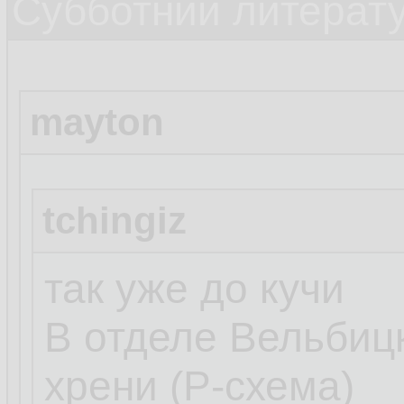
Субботний литерату
mayton
tchingiz
так уже до кучи
В отделе Вельбиц
хрени (Р-схема)