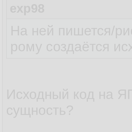
exp98
На ней пишется/рис
рому создаётся ис
Исходный код на ЯП
сущность?