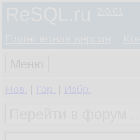
ReSQL.ru
2.0.61
Планшетная версия
Ко
Меню
Нов.
|
Гор.
|
Избр.