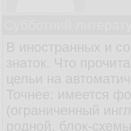
Субботний литерату
В иностранных и с
знаток. Что прочит
цельи на автоматич
Точнее: имеется ф
(ограниченный инг
родной, блок-схемы 