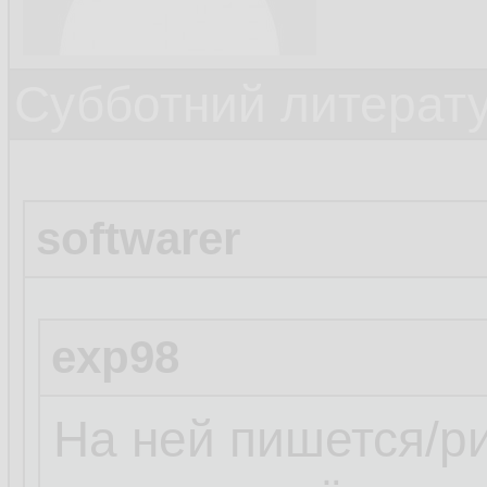
Субботний литерату
softwarer
exp98
На ней пишется/рис