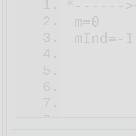
*------>
1.
 m=0    
2.
 mInd=-1
3.
        
4.
        
5.
        
6.
        
7.
        
8.