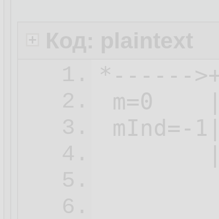
Код: plaintext
*------>
1.
 m=0    
2.
 mInd=-1
3.
        
4.
        
5.
        
6.