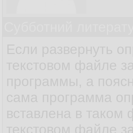
Субботний литерату
Если развернуть оп
текстовом файле з
программы, а поясн
сама программа о
вставлена в таком ф
текстовом файле з