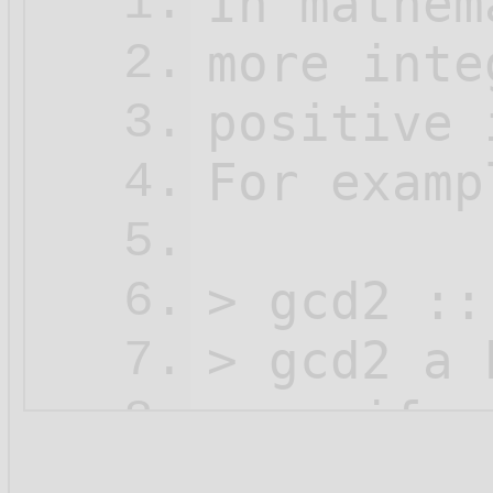
In mathem
1.
more inte
2.
positive 
3.
For examp
4.
5.
> gcd2 ::
6.
> gcd2 a b
7.
>    if  
8.
>        
9.