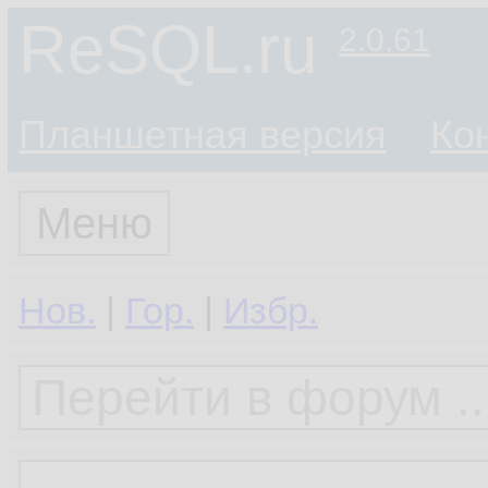
ReSQL.ru
2.0.61
Планшетная версия
Ко
Меню
Нов.
|
Гор.
|
Избр.