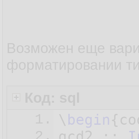
10.
The great
11.
common mu
12.
Возможен еще вари
divisor i
13.
форматировании т
14.
> lcm :: 
15.
Код: sql
16.
\
begin
{co
1.
gcd2 :: 
I
2.