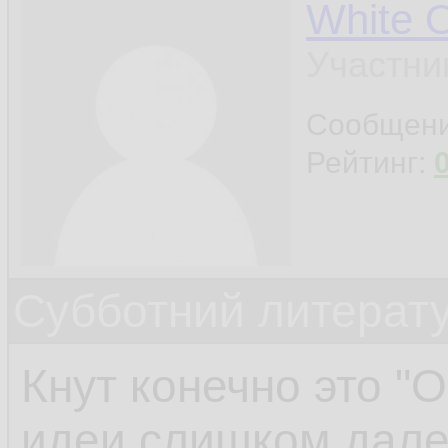
White 
Участни
Сообщен
Рейтинг:
Субботний литерату
Кнут конечно это "О-
идеи слишком дале