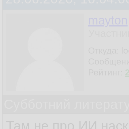
mayton
Участни
Откуда: l
Сообщен
Рейтинг:
Субботний литерату
Там не про ИИ наск