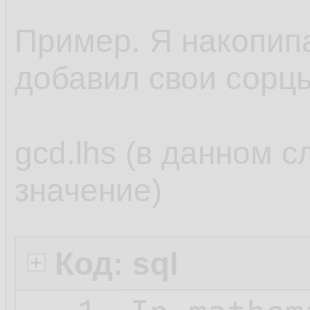
Пример. Я накопипас
добавил свои сорц
gcd.lhs (в данном с
значение)
Код: sql