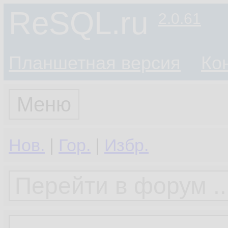
ReSQL.ru
2.0.61
Планшетная версия
Ко
Меню
Нов.
|
Гор.
|
Избр.