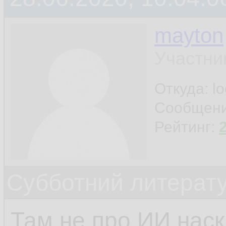
mayton
Участни
Откуда: l
Сообщен
Рейтинг:
Субботний литерату
Там не про ИИ наск