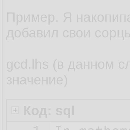
Пример. Я накопипас
добавил свои сорц
gcd.lhs (в данном с
значение)
Код: sql