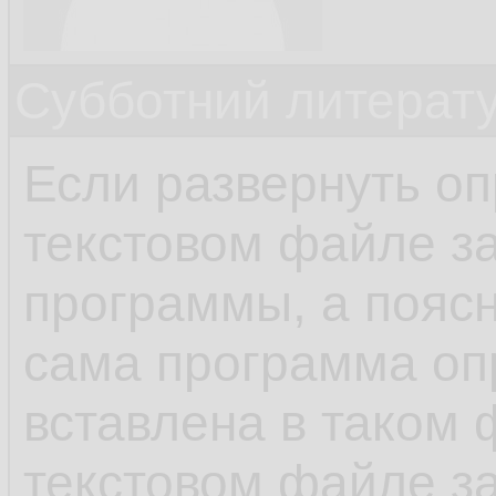
Субботний литерату
Если развернуть оп
текстовом файле з
программы, а поясн
сама программа о
вставлена в таком ф
текстовом файле з