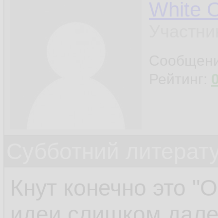
White 
Участни
Сообщен
Рейтинг:
Субботний литерату
Кнут конечно это "О-
идеи слишком дале