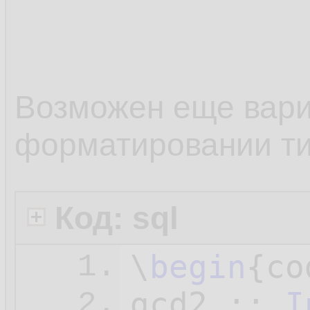
10.
The great
11.
common mu
12.
Возможен еще вари
divisor i
13.
форматировании т
14.
> lcm :: 
15.
Код: sql
16.
\
begin
{co
1.
gcd2 :: 
I
2.