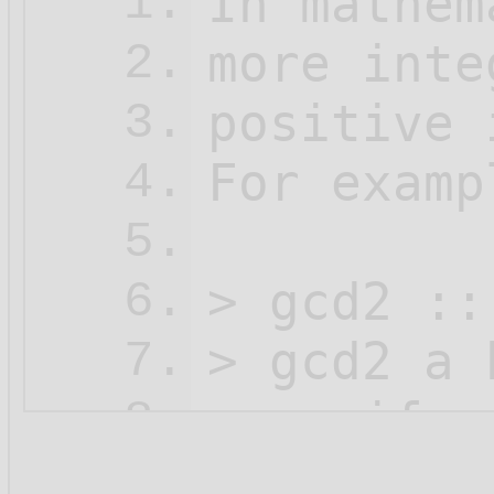
In mathem
1.
more inte
2.
positive 
3.
For examp
4.
5.
> gcd2 ::
6.
> gcd2 a b
7.
>    if  
8.
>        
9.