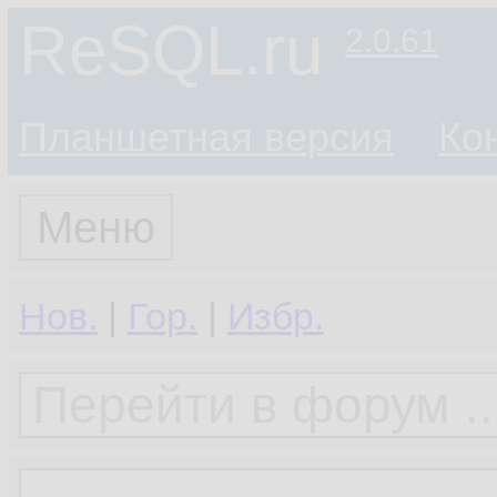
ReSQL.ru
2.0.61
Планшетная версия
Ко
Меню
Нов.
|
Гор.
|
Избр.