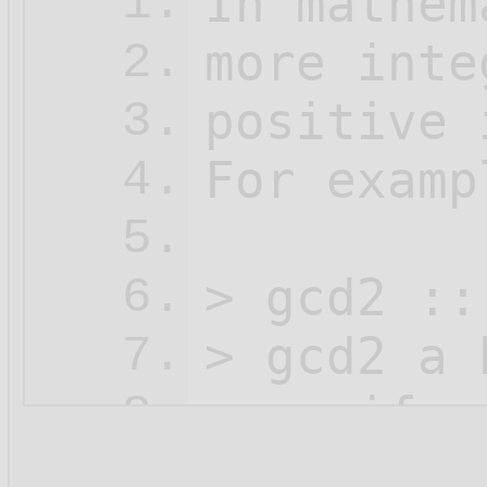
In mathem
1.
more inte
2.
positive 
3.
For examp
4.
5.
> gcd2 ::
6.
> gcd2 a b
7.
>    if  
8.
>        
9.