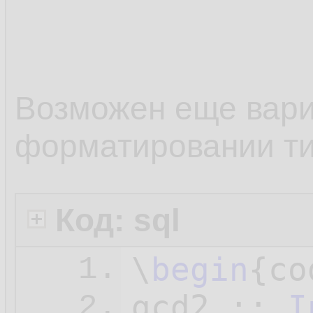
10.
The great
11.
common mu
12.
Возможен еще вари
divisor i
13.
форматировании т
14.
> lcm :: 
15.
Код: sql
16.
\
begin
{co
1.
gcd2 :: 
I
2.