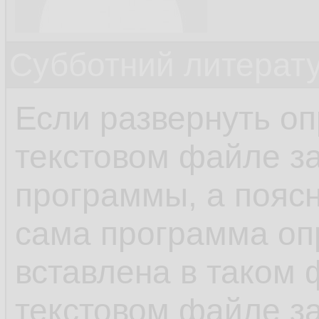
Субботний литерату
Если развернуть оп
текстовом файле з
программы, а поясн
сама программа о
вставлена в таком ф
текстовом файле з