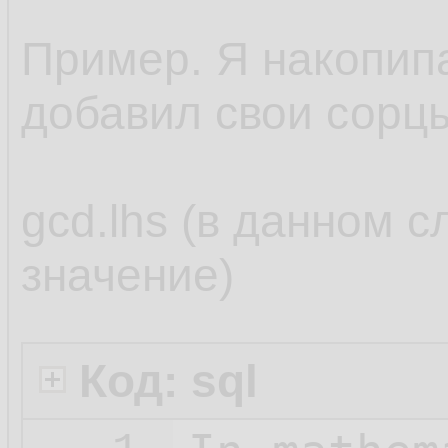
Пример. Я накопипас
добавил свои сорц
gcd.lhs (в данном с
значение)
Код: sql