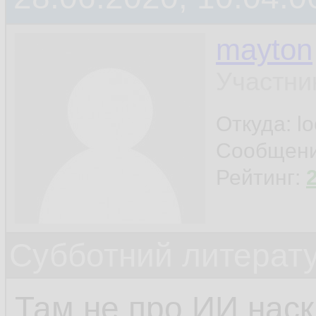
mayton
Участни
Откуда: l
Сообщен
Рейтинг:
Субботний литерату
Там не про ИИ наск