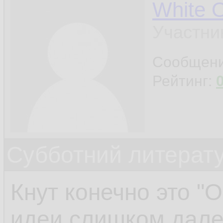
White 
Участни
Сообщен
Рейтинг:
Субботний литерату
Кнут конечно это "О-
идеи слишком дале