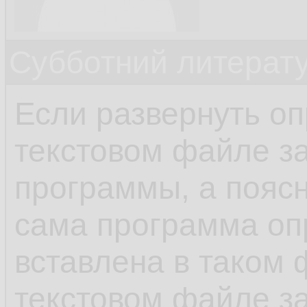
Субботний литерату
Если развернуть оп
текстовом файле з
программы, а поясн
сама программа о
вставлена в таком ф
текстовом файле з