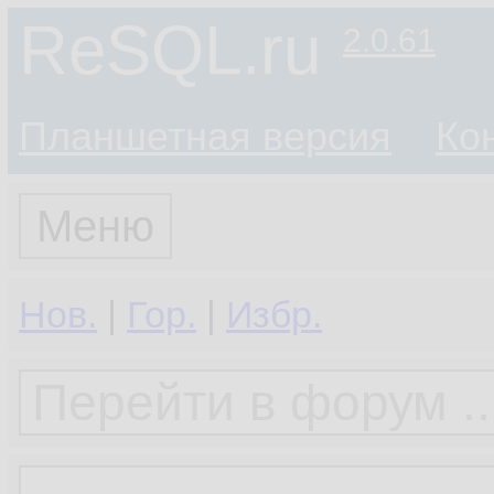
ReSQL.ru
2.0.61
Планшетная версия
Ко
Меню
Нов.
|
Гор.
|
Избр.