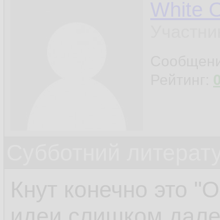
White 
Участни
Сообщен
Рейтинг:
Субботний литерату
Кнут конечно это "О-
идеи слишком дале