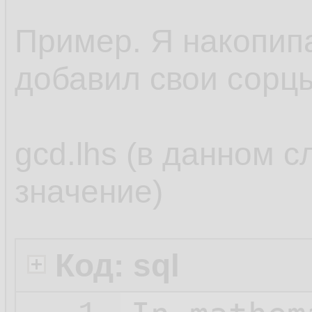
Пример. Я накопипас
добавил свои сорц
gcd.lhs (в данном с
значение)
Код: sql