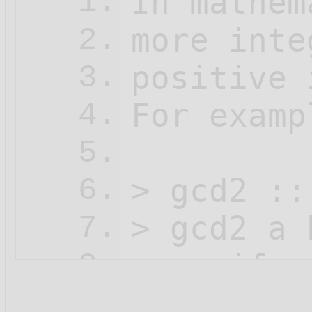
In mathem
1.
more inte
2.
positive 
3.
For examp
4.
5.
> gcd2 ::
6.
> gcd2 a b
7.
>    if  
8.
>        
9.