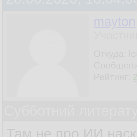
mayton
Участни
Откуда: l
Сообщен
Рейтинг:
Субботний литерату
Там не про ИИ наск