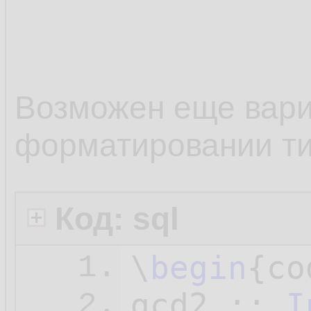
10.
The great
11.
common mu
12.
Возможен еще вари
divisor i
13.
форматировании т
14.
> lcm :: 
15.
Код: sql
16.
\
begin
{co
1.
gcd2 :: 
I
2.