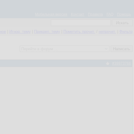
Мобильная версия
Контакт
Правила
FAQ
Помощь
нное
|
Игнор. тему
|
Прикреп. тему
|
Пометить прочит.
/
непрочит.
|
Фильтр
#39973766