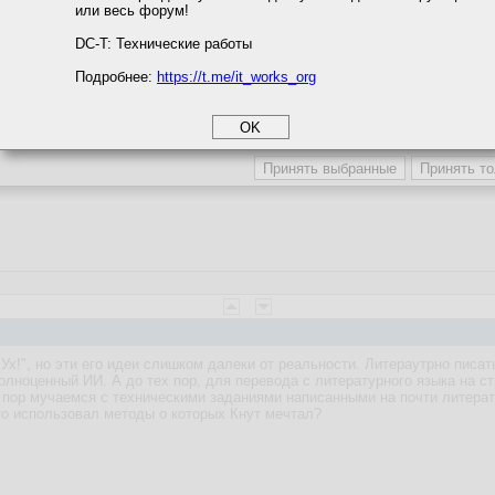
или весь форум!
соглашение
циальности
DC-T: Технические работы
Подробнее:
https://t.me/it_works_org
okie
а статистики
етинга и рекламы
и "Ух!", но эти его идеи слишком далеки от реальности. Литераутрно писа
олноценный ИИ. А до тех пор, для перевода с литературного языка на ст
 пор мучаемся с техническими заданиями написанными на почти литерату
-то использовал методы о которых Кнут мечтал?