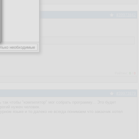
#39973842
Рейтинг:
0
/
0
#39973879
ть так чтобы "компилятор" мог собрать программу... Это будет
рогий нужен человек.
рном языке и то далеко не всегда понимаем что заказчик хотел