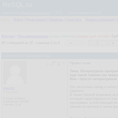
ReSQL.ru
powered by
simpleCommunicator
- 2.0.61 © 2026 Programmizd 02
Гость
Войти
|
Регистрация
|
Профиль
|
Очистить
Новые сообщения
|
Форумы
/
Программирование
[игнор отключен]
[закрыт для гостей]
/
Суб
25
сообщений из
37
, страница
1
из
2
1
Субботний литературный код.
Привет всем.
Тема. Литературное програ
еще такой термин как грамо
Или - просто литературный 
Лет несколько назад я читал 
mayton
Циатата.
Участник
В языке Haskell возможно исп
Откуда: loopback
который характеризуется тем
Сообщения:
53 422
программы, а поясняющий ее
Рейтинг:
2
/
0
обазом вставлена в таком фай