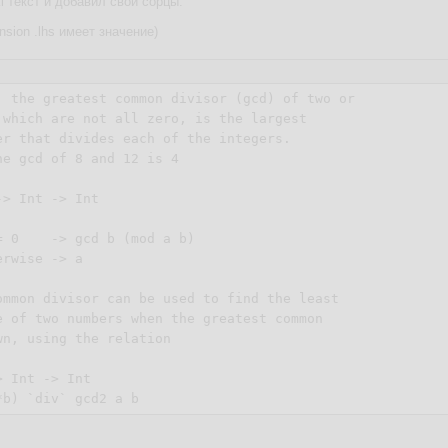
i текст и добавил свои сорцы.
nsion .lhs имеет значение)
, the greatest common divisor (gcd) of two or 

 which are not all zero, is the largest 

er that divides each of the integers. 

e gcd of 8 and 12 is 4

> Int -> Int

 0    -> gcd b (mod a b)

rwise -> a

ommon divisor can be used to find the least 

e of two numbers when the greatest common 

n, using the relation

 Int -> Int
