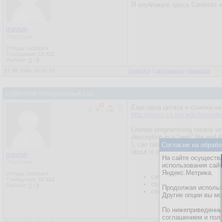
Я опубликую здесь Contents и
mayton
Участник
Откуда: loopback
Сообщения:
53 422
Рейтинг:
2
/
0
27.06.2020, 20:31:02
Ответить
|
Цитировать
|
Написать
Субботний литературный код.
Еще одна цитата и ссылка на
http://mmix.cs.hm.edu/bin/inde
Literate programming means writ
description in a "web" file and 
), can tangle the web and extra
Согласие на обрабо
about is on the documentation 
mayton
На сайте осуществл
Участник
использования сай
Яндекс.Метрика.
Откуда: loopback
cweave produces .tex fil
Сообщения:
53 422
ctangle produces .c files
Рейтинг:
2
/
0
Продолжая использо
ctie alternative to ctangl
Другие опции вы м
По нижеприведенны
соглашением и пол