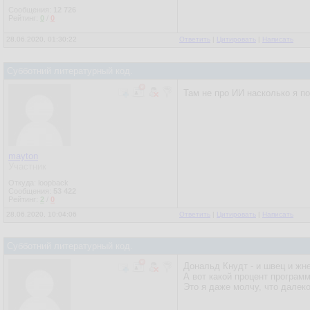
Сообщения:
12 726
Рейтинг:
0
/
0
28.06.2020, 01:30:22
Ответить
|
Цитировать
|
Написать
Субботний литературный код.
Там не про ИИ насколько я по
mayton
Участник
Откуда: loopback
Сообщения:
53 422
Рейтинг:
2
/
0
28.06.2020, 10:04:06
Ответить
|
Цитировать
|
Написать
Субботний литературный код.
Дональд Кнудт - и швец и жне
А вот какой процент програм
Это я даже молчу, что далек