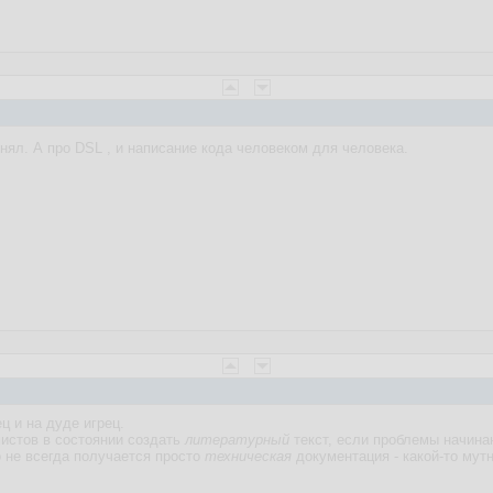
нял. А про DSL , и написание кода человеком для человека.
ц и на дуде игрец.
мистов в состоянии создать
литературный
текст, если проблемы начина
о не всегда получается просто
техническая
документация - какой-то мут