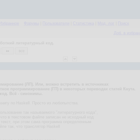
Избранное
Форумы
|
Пользователи
|
Статистика
|
Мод. лог
|
Поиск
Доб. в избра
ботний литературный код.
все
ммирование (ЛП). Или, можно встретить в источниках
тное программирование (ГП) в некоторых переводах статей Кнута.
код. Всё - синонимы.
книгу по Haskell. Просто из любопытства.
ользование так называемого "литературного кода",
 что в текстовом файле записан не исходный код
 текст, при этом сама программа определенным
ле так, что транслятор Haskell