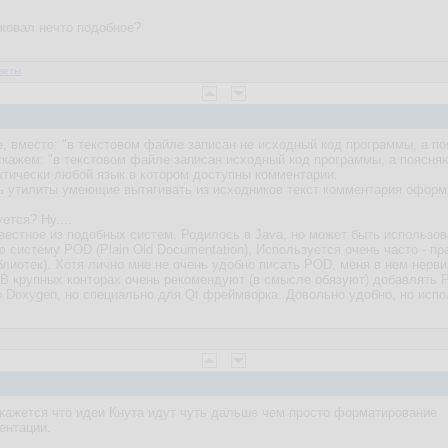
иковал нечто подобное?
веты
, вместо: "в текстовом файле записан не исходный код программы, а п
 скажем: "в текстовом файле записан исходный код программы, а поясня
ктически любой язык в котором доступны комментарии.
ь утилиты умеющие вытягивать из исходников текст комментария оформ
ется? Ну....
звестное из подобных систем. Родилось в Java, но может быть использо
ю систему POD (Plain Old Documentation), Используется очень часто - п
лиотек). Хотя лично мне не очень удобно писать POD, меня в нем нерви
В крупных конторах очень рекомендуют (в смысле обязуют) добавлять 
то Doxygen, но специально для Qt фреймворка. Довольно удобно, но испо
кажется что идеи Кнута идут чуть дальше чем просто форматирование
ентации.