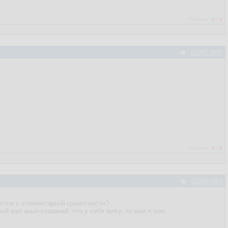
Рейтинг:
0
/
0
#39973895
Рейтинг:
0
/
0
#39973903
ются с элементарной грамотности?
ный вал акын-сказаний: что
у себя
вижу, то
вам
и пою.