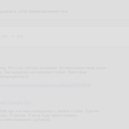
одником в LaTex форматировании типа
 
Int
 -> 
Int
ход. И я стал листать источники. Интересовало какие языки
ое. Там оказалось все немного глубже. Некоторые
 Дональда Кнута
ate-Programming-Lecture-Notes-Donald/dp/0937073806/
.edu/~knuth/lp.html
tube где эта тема освящалась с разных сторон. Туда-же
acs. И прочее. Я их не буду приаттачивать.
остойно внимания - добавлю.