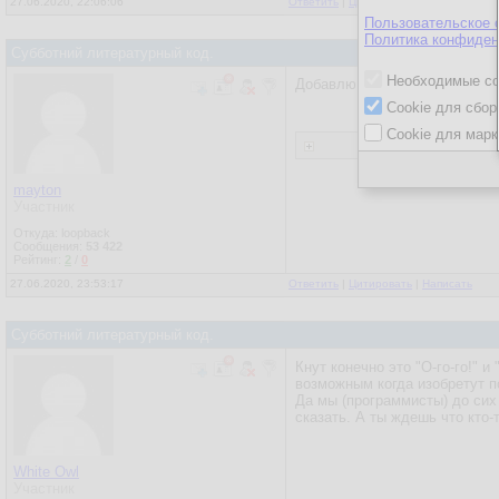
27.06.2020, 22:06:06
Ответить
|
Цитировать
|
Написать
Пользовательское 
Политика конфиден
Субботний литературный код.
Необходимые co
Добавлю линк на книжку.
Cookie для сбор
Cookie для марк
mayton
Участник
Откуда: loopback
Сообщения:
53 422
Рейтинг:
2
/
0
27.06.2020, 23:53:17
Ответить
|
Цитировать
|
Написать
Субботний литературный код.
Кнут конечно это "О-го-го!" 
возможным когда изобретут п
Да мы (программисты) до сих
сказать. А ты ждешь что кто
White Owl
Участник