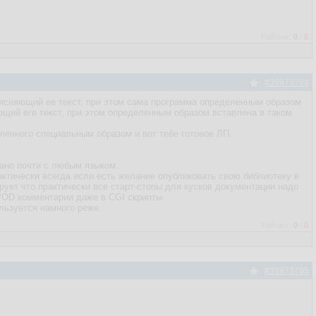
Рейтинг:
0
/
0
#39973788
оясняющий ее текст, при этом сама программа определенным образом
ющий еге текст, при этом определенным образом вставлена в таком
ленного специальным образом и вот тебе готовое ЛП.
вано почти с любым языком.
рактически всегда если есть желание опубликовать свою библиотеку в
рует что практически все старт-стопы для кусков документации надо
POD комментарии даже в CGI скрипты.
льзуется намного реже.
Рейтинг:
0
/
0
#39973795