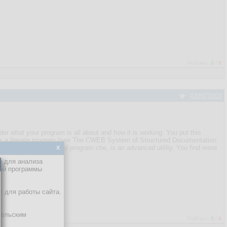
Рейтинг:
0
/
0
#39973809
er what your program is all about and how it is working. You put this
itten as a literate program (see The CWEB System of Structured Documentation
x
 into a nice book. The program ctie, is an advanced utility. You find more
е для анализа
кой программы
х для работы сайта.
тельским
Рейтинг:
0
/
0