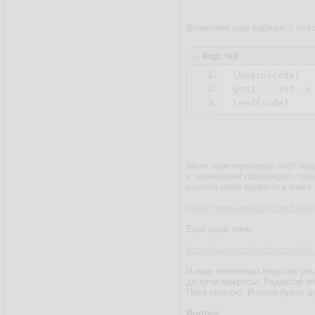
Возможен еще вариант с исх
Код: sql
1.
\
begin
{code}

2.
gcd2 :: 
Int
 ->
3.
\
end
Меня заинтересовал этот под
и технологии практикуют так
ссылки меня привели к книге
https://www.amazon.com/Liter
Еще один линк.
https://www-cs-faculty.stanford
И еще несколько видосов you
до кучи макросы. Редактор em
Пока смотрю. И если будет д
Вопрос.