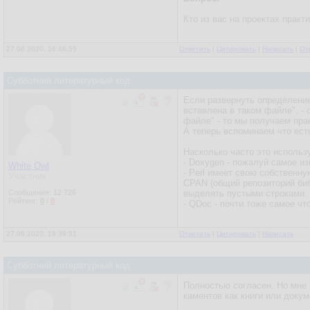
Кто из вас на проектах практ
27.06.2020, 16:48:55
Ответить
|
Цитировать
|
Написать
|
От
Субботний литературный код.
Если развернуть определение
вставлена в таком файле", -
файле" - то мы получаем пра
А теперь вспоминаем что ест
Насколько часто это использу
- Doxygen - пожалуй самое и
White Owl
- Perl имеет свою собственну
Участник
CPAN (общий репозиторий биб
Сообщения:
12 726
выделять пустыми строками. 
Рейтинг:
0
/
0
- QDoc - почти тоже самое ч
27.06.2020, 19:39:51
Ответить
|
Цитировать
|
Написать
Субботний литературный код.
Полностью согласен. Но мне 
каментов как книги или докум